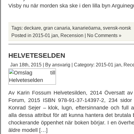
Visby nu när morden ska ske i den lilla byn Arguineg
Tags:
deckare
,
gran canaria
,
kanarieöarna
,
svensk-norsk
Posted in
2015-01 jan
,
Recension
|
No Comments »
HELVETESELDEN
Jan 18th, 2015 | By
ansvarig
| Category:
2015-01 jan
,
Rece
Av Karin Fossum Helvetesilden, 2014 Översatt av
Forum, 2015 ISBN 978-91-37-14397-2, 234 sidor
Konrad Sejer – klok, lugn, eftersinnande och full 
alla dessa attribut för att kunna hantera det brutal
chockerande öppenhet när boken börjar. I en överhe
äldre modell […]