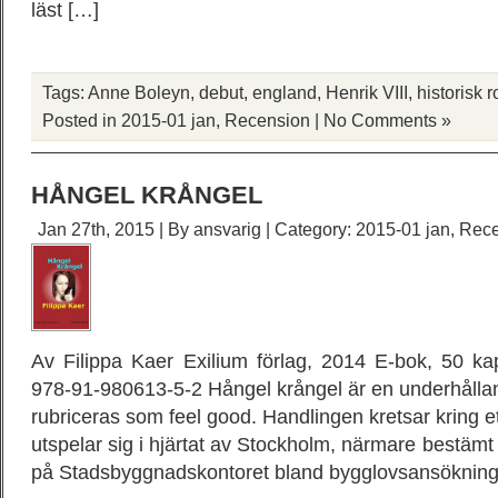
läst […]
Tags:
Anne Boleyn
,
debut
,
england
,
Henrik VIII
,
historisk 
Posted in
2015-01 jan
,
Recension
|
No Comments »
HÅNGEL KRÅNGEL
Jan 27th, 2015 | By
ansvarig
| Category:
2015-01 jan
,
Rece
Av Filippa Kaer Exilium förlag, 2014 E-bok, 50 ka
978-91-980613-5-2 Hångel krångel är en underhålla
rubriceras som feel good. Handlingen kretsar kring 
utspelar sig i hjärtat av Stockholm, närmare bestämt
på Stadsbyggnadskontoret bland bygglovsansöknin