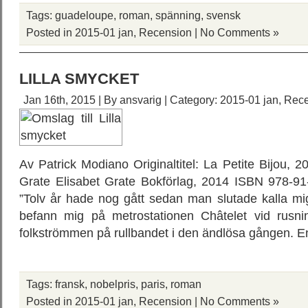
Tags:
guadeloupe
,
roman
,
spänning
,
svensk
Posted in
2015-01 jan
,
Recension
|
No Comments »
LILLA SMYCKET
Jan 16th, 2015 | By
ansvarig
| Category:
2015-01 jan
,
Rece
Av Patrick Modiano Originaltitel: La Petite Bijou, 
Grate Elisabet Grate Bokförlag, 2014 ISBN 978-91
”Tolv år hade nog gått sedan man slutade kalla mi
befann mig på metrostationen Châtelet vid rusni
folkströmmen på rullbandet i den ändlösa gången. E
Tags:
fransk
,
nobelpris
,
paris
,
roman
Posted in
2015-01 jan
,
Recension
|
No Comments »