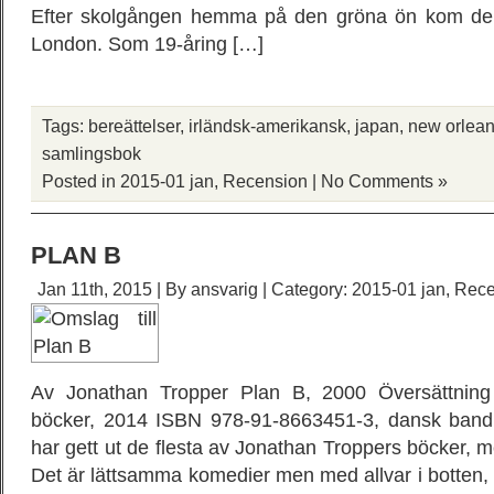
Efter skolgången hemma på den gröna ön kom den 
London. Som 19-åring […]
Tags:
bereättelser
,
irländsk-amerikansk
,
japan
,
new orlea
samlingsbok
Posted in
2015-01 jan
,
Recension
|
No Comments »
PLAN B
Jan 11th, 2015 | By
ansvarig
| Category:
2015-01 jan
,
Rece
Av Jonathan Tropper Plan B, 2000 Översättning
böcker, 2014 ISBN 978-91-8663451-3, dansk band, 
har gett ut de flesta av Jonathan Troppers böcker, m
Det är lättsamma komedier men med allvar i botten, o