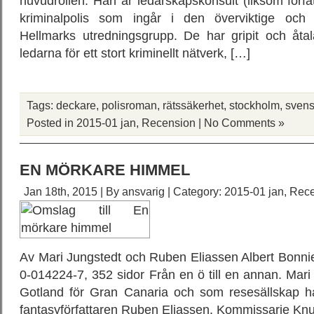
huvudrollen. Han är ledarskapskonsult (liksom för
kriminalpolis som ingår i den överviktige och 
Hellmarks utredningsgrupp. De har gripit och åtal
ledarna för ett stort kriminellt nätverk, […]
Tags:
deckare
,
polisroman
,
rätssäkerhet
,
stockholm
,
sven
Posted in
2015-01 jan
,
Recension
|
No Comments »
EN MÖRKARE HIMMEL
Jan 18th, 2015 | By
ansvarig
| Category:
2015-01 jan
,
Rece
Av Mari Jungstedt och Ruben Eliassen Albert Bonni
0-014224-7, 352 sidor Från en ö till en annan. Mari 
Gotland för Gran Canaria och som resesällskap h
fantasyförfattaren Ruben Eliassen. Kommissarie Kn