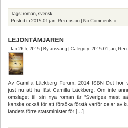
Tags:
roman
,
svensk
Posted in
2015-01 jan
,
Recension
|
No Comments »
LEJONTÄMJAREN
Jan 26th, 2015 | By
ansvarig
| Category:
2015-01 jan
,
Rece
Av Camilla Läckberg Forum, 2014 ISBN Det hör väl
just nu att ha läst Camilla Läckberg. Om inte anna
omslaget till sin nya roman är ”Sveriges mest säl
kanske också för att försöka förstå varför delar av kul
landets förre statsminister för […]