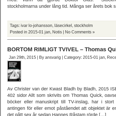
stockholmarna under lång tid. Många ser årets bok 
Tags:
ivar lo-johansson
,
läsecirkel
,
stockholm
Posted in
2015-01 jan
,
Notis
|
No Comments »
BORTOM RIMLIGT TVIVEL – Thomas Quic
Jan 29th, 2015 | By
ansvarig
| Category:
2015-01 jan
,
Rece
Av Christer van der Kwast Bladh by Bladh, 2015 I
402 sidor Allt som skrivits om Thomas Quick, oavsett
böcker eller manuskript till TV-inslag, har i stort 
antingen för eller emot påståendet att objektet är 
det gått sex år sedan Hannes Råstam rörde […]