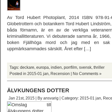
Av Tord Hubert Photoplant, 2014 ISBN 978-91-6
Globetrottern och botanikern Tord Hubert Lindström,
båda förnamn, är en av de verkliga veterane
kriminallitteraturen. Vi debuterade samma år, 196
boken Fjällhöga mord och jag med en sak 
uppmärksammades särskilt. Året efter […]
Tags:
deckare
,
europa
,
indien
,
porrfilm
,
svensk
,
thriller
Posted in
2015-01 jan
,
Recension
|
No Comments »
ÄLVKUNGENS DOTTER
Jan 21st, 2015 | By
ansvarig
| Category:
2015-01 jan
,
Rece