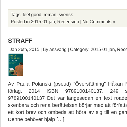
Tags:
feel good
,
roman
,
svensk
Posted in
2015-01 jan
,
Recension
|
No Comments »
STRAFF
Jan 26th, 2015 | By
ansvarig
| Category:
2015-01 jan
,
Rece
Av Paula Polanski (pseud) “Översättning” Håkan 
förlag, 2014 ISBN 9789100140137, 249 s
9789100140137 Det var längesedan en text road
skenbara och rena berättelsen börjar med att förfat
ett kort brev och ombeds att höra av sig till en ga
Denne behöver hjälp […]