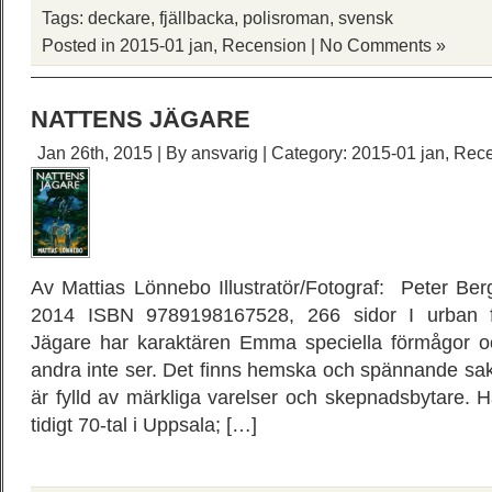
Tags:
deckare
,
fjällbacka
,
polisroman
,
svensk
Posted in
2015-01 jan
,
Recension
|
No Comments »
NATTENS JÄGARE
Jan 26th, 2015 | By
ansvarig
| Category:
2015-01 jan
,
Rece
Av Mattias Lönnebo Illustratör/Fotograf: Peter Berg
2014 ISBN 9789198167528, 266 sidor I urban f
Jägare har karaktären Emma speciella förmågor 
andra inte ser. Det finns hemska och spännande sak
är fylld av märkliga varelser och skepnadsbytare. Ha
tidigt 70-tal i Uppsala; […]