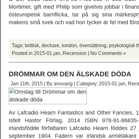
Mortimer, gift med Philip som givetvis jobbar i finans
östeuropeisk barnflicka, tar på sig sina märkespr
makens små svek och vad hon tycker är fel med föror
Tags:
brittisk
,
deckare
,
london
,
översättning
,
psykologisk th
Posted in
2015-01 jan
,
Recension
|
No Comments »
DRÖMMAR OM DEN ÄLSKADE DÖDA
Jan 11th, 2015 | By
ansvarig
| Category:
2015-01 jan
,
Rece
Av Lafcadio Hearn Fantastics and Other Fancies, 1
Isfelt Hastor Förlag, 2014 ISBN 978-91-86835
irlandsfödde författaren Lafcadio Hearn föddes 27
september 1904. Fadern var irländsk arméläkare