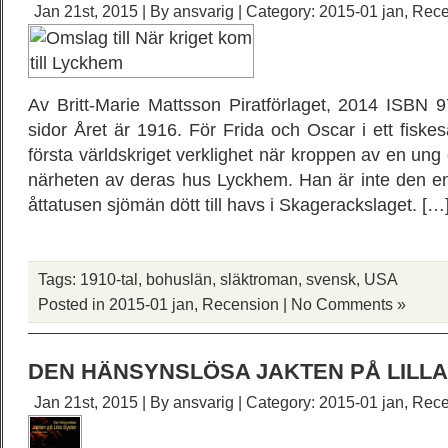
Jan 21st, 2015 | By
ansvarig
| Category:
2015-01 jan
,
Rece
Av Britt-Marie Mattsson Piratförlaget, 2014 ISBN 
sidor Året är 1916. För Frida och Oscar i ett fiskes
första världskriget verklighet när kroppen av en ung 
närheten av deras hus Lyckhem. Han är inte den en
åttatusen sjömän dött till havs i Skagerackslaget. […
Tags:
1910-tal
,
bohuslän
,
släktroman
,
svensk
,
USA
Posted in
2015-01 jan
,
Recension
|
No Comments »
DEN HÄNSYNSLÖSA JAKTEN PÅ LILLA
Jan 21st, 2015 | By
ansvarig
| Category:
2015-01 jan
,
Rece