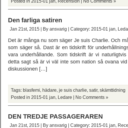
Posted in
2015-01 jan
,
Recension
|
No Comments »
Den farliga satiren
Jan 21st, 2015 | By
ansvarig
| Category:
2015-01 jan
,
Leda
Det är många nu som säger Je suis Charlie. Och 
som säger så. Dast är en tidskrift för underhållningsl
vara underhållande. Som tidskrift är vi naturligtvis
detta sagt så är vi väl inte som nation så ovana vid
diskussionen […]
Tags:
blasfemi
,
hädare
,
je suis charlie
,
satir
,
skämttidning
Posted in
2015-01 jan
,
Ledare
|
No Comments »
DEN TREDJE PASSAGERAREN
Jan 21st, 2015 | By
ansvarig
| Category:
2015-01 jan
,
Rece