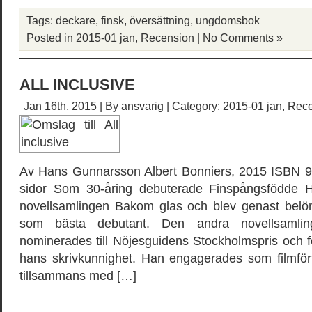
Tags:
deckare
,
finsk
,
översättning
,
ungdomsbok
Posted in
2015-01 jan
,
Recension
|
No Comments »
ALL INCLUSIVE
Jan 16th, 2015 | By
ansvarig
| Category:
2015-01 jan
,
Rece
Av Hans Gunnarsson Albert Bonniers, 2015 ISBN 9
sidor Som 30-åring debuterade Finspångsfödde
novellsamlingen Bakom glas och blev genast belö
som bästa debutant. Den andra novellsamling
nominerades till Nöjesguidens Stockholmspris och f
hans skrivkunnighet. Han engagerades som filmför
tillsammans med […]