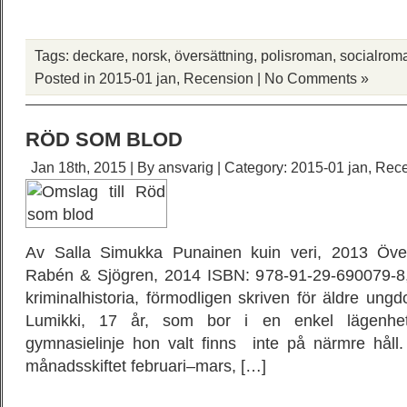
Tags:
deckare
,
norsk
,
översättning
,
polisroman
,
socialrom
Posted in
2015-01 jan
,
Recension
|
No Comments »
RÖD SOM BLOD
Jan 18th, 2015 | By
ansvarig
| Category:
2015-01 jan
,
Rece
Av Salla Simukka Punainen kuin veri, 2013 Öve
Rabén & Sjögren, 2014 ISBN: 978-91-29-690079-8,
kriminalhistoria, förmodligen skriven för äldre u
Lumikki, 17 år, som bor i en enkel lägenhe
gymnasielinje hon valt finns inte på närmre håll.
månadsskiftet februari–mars, […]