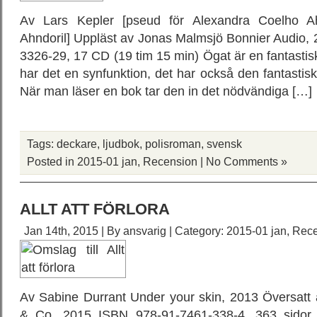
Av Lars Kepler [pseud för Alexandra Coelho Ah
Ahndoril] Uppläst av Jonas Malmsjö Bonnier Audio,
3326-29, 17 CD (19 tim 15 min) Ögat är en fantastisk
har det en synfunktion, det har också den fantastisk
När man läser en bok tar den in det nödvändiga […]
Tags:
deckare
,
ljudbok
,
polisroman
,
svensk
Posted in
2015-01 jan
,
Recension
|
No Comments »
ALLT ATT FÖRLORA
Jan 14th, 2015 | By
ansvarig
| Category:
2015-01 jan
,
Rece
Av Sabine Durrant Under your skin, 2013 Översatt 
& Co, 2015 ISBN 978-91-7461-338-4, 363 sidor