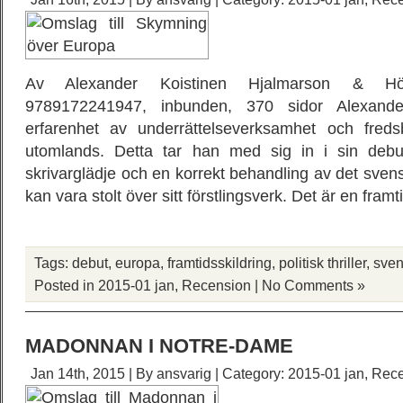
Av Alexander Koistinen Hjalmarson & H
9789172241947, inbunden, 370 sidor Alexande
erfarenhet av underrättelseverksamhet och freds
utomlands. Detta tar han med sig in i sin deb
skrivarglädje och en korrekt behandling av det svens
kan vara stolt över sitt förstlingsverk. Det är en fra
Tags:
debut
,
europa
,
framtidsskildring
,
politisk thriller
,
sve
Posted in
2015-01 jan
,
Recension
|
No Comments »
MADONNAN I NOTRE-DAME
Jan 14th, 2015 | By
ansvarig
| Category:
2015-01 jan
,
Rece