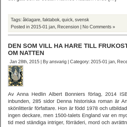
Tags:
åklagare
,
faktabok
,
quick
,
svensk
Posted in
2015-01 jan
,
Recension
|
No Comments »
DEN SOM VILL HA HARE TILL FRUKOS
OM NATTEN
Jan 28th, 2015 | By
ansvarig
| Category:
2015-01 jan
,
Rece
Av Anna Hedlin Albert Bonniers förlag, 2014 IS
inbunden, 285 sidor Denna historiska roman är A
skönlitterär författare. Hon är född 1978 och utbild
ingen deckare, men 1500-talets England var en myc
tid med ständiga intriger, förräderi, mord och avrät