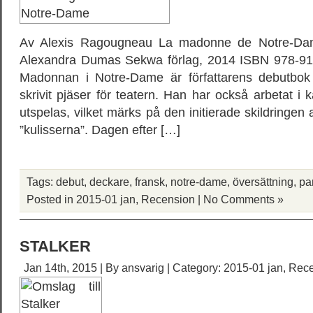
Av Alexis Ragougneau La madonne de Notre-Dam
Alexandra Dumas Sekwa förlag, 2014 ISBN 978-91-
Madonnan i Notre-Dame är författarens debutbok
skrivit pjäser för teatern. Han har också arbetat i
utspelas, vilket märks på den initierade skildringe
”kulisserna”. Dagen efter […]
Tags:
debut
,
deckare
,
fransk
,
notre-dame
,
översättning
,
pa
Posted in
2015-01 jan
,
Recension
|
No Comments »
STALKER
Jan 14th, 2015 | By
ansvarig
| Category:
2015-01 jan
,
Rece