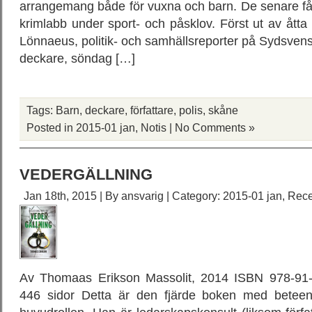
arrangemang både för vuxna och barn. De senare får f
krimlabb under sport- och påsklov. Först ut av ått
Lönnaeus, politik- och samhällsreporter på Sydsven
deckare, söndag […]
Tags:
Barn
,
deckare
,
författare
,
polis
,
skåne
Posted in
2015-01 jan
,
Notis
|
No Comments »
VEDERGÄLLNING
Jan 18th, 2015 | By
ansvarig
| Category:
2015-01 jan
,
Rece
Av Thomaas Erikson Massolit, 2014 ISBN 978-91-
446 sidor Detta är den fjärde boken med beteen