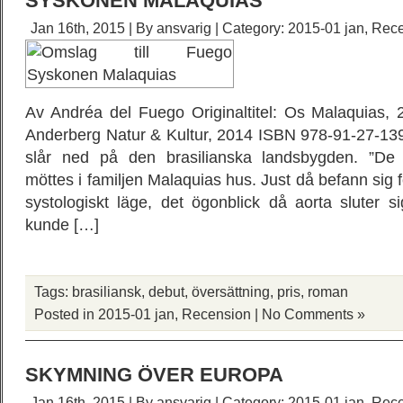
SYSKONEN MALAQUIAS
Jan 16th, 2015 | By
ansvarig
| Category:
2015-01 jan
,
Rece
Av Andréa del Fuego Originaltitel: Os Malaquias, 
Anderberg Natur & Kultur, 2014 ISBN 978-91-27-139
slår ned på den brasilianska landsbygden. ”De 
möttes i familjen Malaquias hus. Just då befann sig fö
systologiskt läge, det ögonblick då aorta sluter 
kunde […]
Tags:
brasiliansk
,
debut
,
översättning
,
pris
,
roman
Posted in
2015-01 jan
,
Recension
|
No Comments »
SKYMNING ÖVER EUROPA
Jan 16th, 2015 | By
ansvarig
| Category:
2015-01 jan
,
Rece