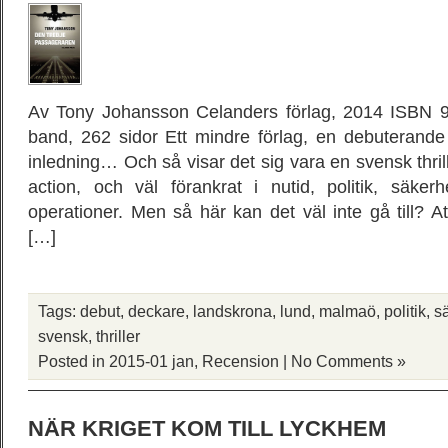
Av Tony Johansson Celanders förlag, 2014 ISBN 9
band, 262 sidor Ett mindre förlag, en debuterande
inledning… Och så visar det sig vara en svensk thri
action, och väl förankrat i nutid, politik, säker
operationer. Men så här kan det väl inte gå till? 
[…]
Tags:
debut
,
deckare
,
landskrona
,
lund
,
malmaö
,
politik
,
s
svensk
,
thriller
Posted in
2015-01 jan
,
Recension
|
No Comments »
NÄR KRIGET KOM TILL LYCKHEM