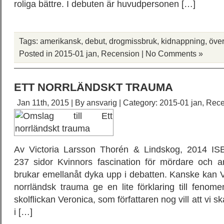
roliga bättre. I debuten är huvudpersonen […]
Tags:
amerikansk
,
debut
,
drogmissbruk
,
kidnappning
,
över
Posted in
2015-01 jan
,
Recension
|
No Comments »
ETT NORRLÄNDSKT TRAUMA
Jan 11th, 2015 | By
ansvarig
| Category:
2015-01 jan
,
Rece
Av Victoria Larsson Thorén & Lindskog, 2014 IS
237 sidor Kvinnors fascination för mördare och an
brukar emellanåt dyka upp i debatten. Kanske kan V
norrländsk trauma ge en lite förklaring till fenom
skolflickan Veronica, som författaren nog vill att vi s
i […]