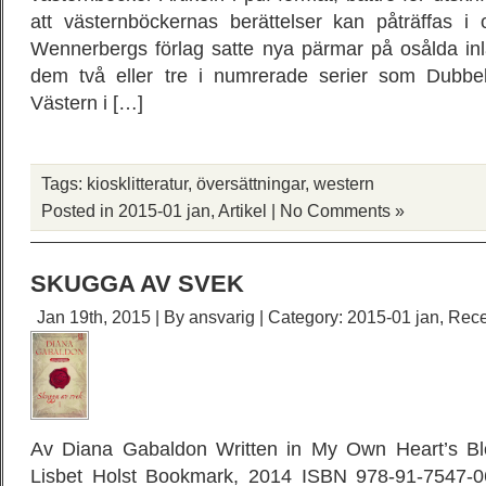
att västernböckernas berättelser kan påträffas i o
Wennerbergs förlag satte nya pärmar på osålda in
dem två eller tre i numrerade serier som Dubbel
Västern i […]
Tags:
kiosklitteratur
,
översättningar
,
western
Posted in
2015-01 jan
,
Artikel
|
No Comments »
SKUGGA AV SVEK
Jan 19th, 2015 | By
ansvarig
| Category:
2015-01 jan
,
Rece
Av Diana Gabaldon Written in My Own Heart’s Bl
Lisbet Holst Bookmark, 2014 ISBN 978-91-7547-0