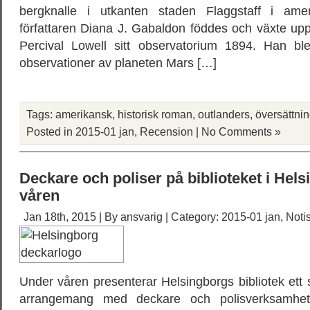
bergknalle i utkanten staden Flaggstaff i ame
författaren Diana J. Gabaldon föddes och växte u
Percival Lowell sitt observatorium 1894. Han bl
observationer av planeten Mars […]
Tags:
amerikansk
,
historisk roman
,
outlanders
,
översättni
Posted in
2015-01 jan
,
Recension
|
No Comments »
Deckare och poliser på biblioteket i Hel
våren
Jan 18th, 2015 | By
ansvarig
| Category:
2015-01 jan
,
Noti
Under våren presenterar Helsingborgs bibliotek ett 
arrangemang med deckare och polisverksamhet