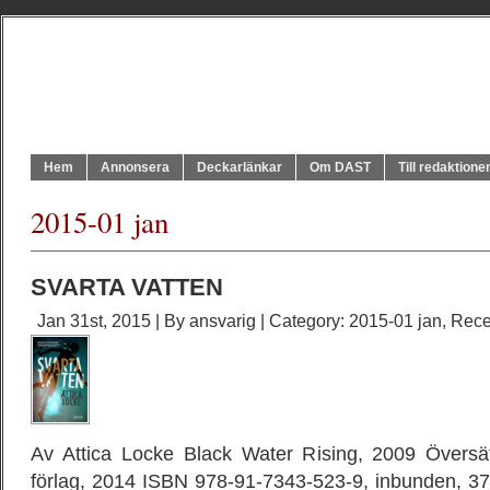
Hem
Annonsera
Deckarlänkar
Om DAST
Till redaktione
2015-01 jan
SVARTA VATTEN
Jan 31st, 2015 | By
ansvarig
| Category:
2015-01 jan
,
Rece
Av Attica Locke Black Water Rising, 2009 Översä
förlag, 2014 ISBN 978-91-7343-523-9, inbunden, 37