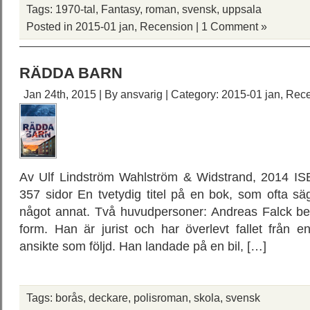
Tags:
1970-tal
,
Fantasy
,
roman
,
svensk
,
uppsala
Posted in
2015-01 jan
,
Recension
|
1 Comment »
RÄDDA BARN
Jan 24th, 2015 | By
ansvarig
| Category:
2015-01 jan
,
Rece
Av Ulf Lindström Wahlström & Widstrand, 2014 IS
357 sidor En tvetydig titel på en bok, som ofta 
något annat. Två huvudpersoner: Andreas Falck berät
form. Han är jurist och har överlevt fallet från 
ansikte som följd. Han landade på en bil, […]
Tags:
borås
,
deckare
,
polisroman
,
skola
,
svensk