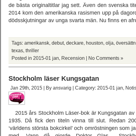
de bästa originaltitlar jag sett. Även den svenska ti
2014 kom den amerikanska rasismen upp på dagord
dödsskjutningar av unga svarta män. Nu finns en af
Tags:
amerikansk
,
debut
,
deckare
,
houston
,
olja
,
översättn
texas
,
thriller
Posted in
2015-01 jan
,
Recension
|
No Comments »
Stockholm läser Kungsgatan
Jan 29th, 2015 | By
ansvarig
| Category:
2015-01 jan
,
Noti
2015 års Stockholm Läser-bok är Kungsgatan av I
1935. Då fick den titeln vinna till slut. Redan 2
‘världens största bokcirkel’ och omröstningen som 
med. Vann då gjorde Doktor Glas. Stockho