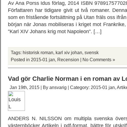
Av Ana Porss Idus förlag, 2014 ISBN 978917577028
Författaren har tidigare givit ut två romaner. Den
som en fristående fortsättning på Utan fräls oss ifr
början när Jonas mobiliseras i kriget mot Frankrike,
”Karl XIV Johans krig mot Napoleon”. […]
Tags:
historisk roman
,
karl xiv johan
,
svensk
Posted in
2015-01 jan
,
Recension
|
No Comments »
Vad gör Charlie Norman i en roman av 
Jan 19th, 2015 | By
ansvarig
| Category:
2015-01 jan
,
Artik
ANDERS N. NILSSON om multipla svenska översä
västernböcker Artikeln i pdf-format, bättre för utskri