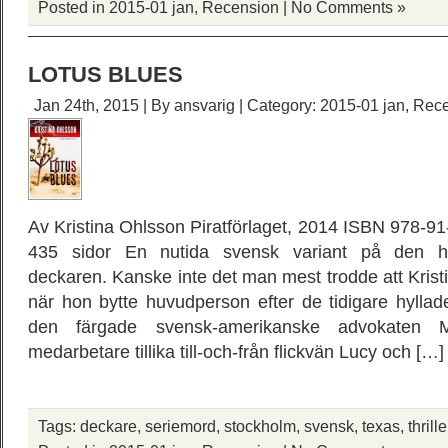
Posted in
2015-01 jan
,
Recension
|
No Comments »
LOTUS BLUES
Jan 24th, 2015 | By
ansvarig
| Category:
2015-01 jan
,
Rece
Av Kristina Ohlsson Piratförlaget, 2014 ISBN 978-9
435 sidor En nutida svensk variant på den h
deckaren. Kanske inte det man mest trodde att Kristi
när hon bytte huvudperson efter de tidigare hylla
den färgade svensk-amerikanske advokaten M
medarbetare tillika till-och-från flickvän Lucy och […]
Tags:
deckare
,
seriemord
,
stockholm
,
svensk
,
texas
,
thrille