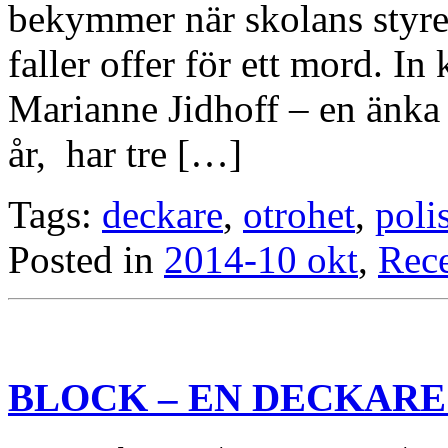
bekymmer när skolans styre
faller offer för ett mord. I
Marianne Jidhoff – en änka s
år, har tre […]
Tags:
deckare
,
otrohet
,
poli
Posted in
2014-10 okt
,
Rec
BLOCK – EN DECKARE 