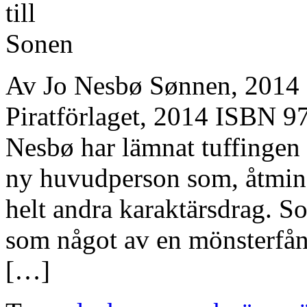
Av Jo Nesbø Sønnen, 2014 Ö
Piratförlaget, 2014 ISBN 9
Nesbø har lämnat tuffingen
ny huvudperson som, åtminst
helt andra karaktärsdrag. So
som något av en mönsterfång
[…]