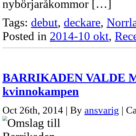
nybörjaråkommor […]
Tags:
debut
,
deckare
,
Norrl
Posted in
2014-10 okt
,
Rec
BARRIKADEN VALDE MIG 
kvinnokampen
Oct 26th, 2014 | By
ansvarig
| C