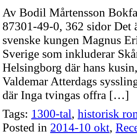
Av Bodil Mårtensson Bokfa
87301-49-0, 362 sidor Det
svenske kungen Magnus Erik
Sverige som inkluderar Skån
Helsingborg där hans kusin,
Valdemar Atterdags sysslin
där Inga tvingas offra […]
Tags:
1300-tal
,
historisk r
Posted in
2014-10 okt
,
Rec