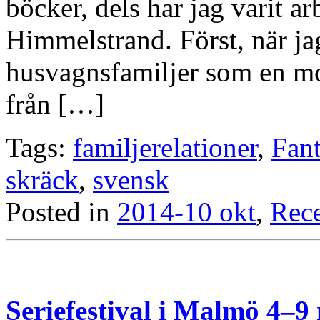
böcker, dels har jag varit a
Himmelstrand. Först, när ja
husvagnsfamiljer som en mo
från […]
Tags:
familjerelationer
,
Fant
skräck
,
svensk
Posted in
2014-10 okt
,
Rec
Seriefestival i Malmö 4–