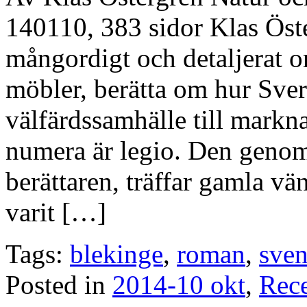
140110, 383 sidor Klas Öste
mångordigt och detaljerat om
möbler, berätta om hur Sver
välfärdssamhälle till markna
numera är legio. Den geno
berättaren, träffar gamla vä
varit […]
Tags:
blekinge
,
roman
,
sve
Posted in
2014-10 okt
,
Rec