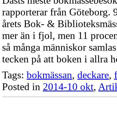
Dasts meste bokmässebe
rapporterar från Göteborg.
årets Bok- & Biblioteksmäss
mer än i fjol, men 11 proce
så många människor samlas kr
tecken på att boken i allra 
Tags:
bokmässan
,
deckare
,
Posted in
2014-10 okt
,
Arti