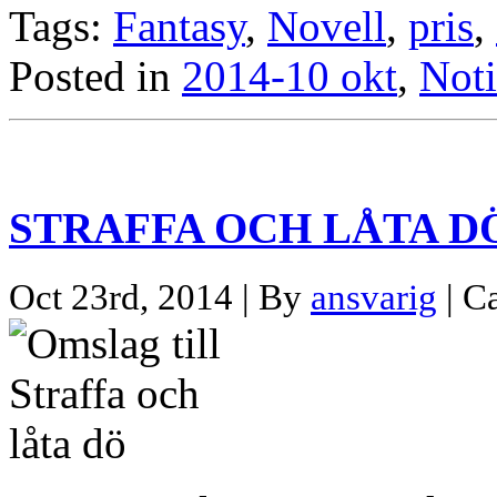
Tags:
Fantasy
,
Novell
,
pris
,
Posted in
2014-10 okt
,
Noti
STRAFFA OCH LÅTA D
Oct 23rd, 2014 | By
ansvarig
| C