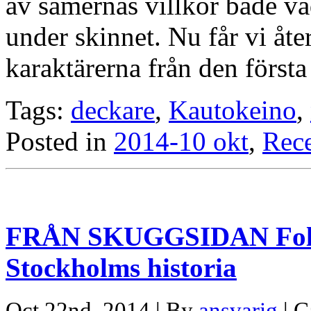
av samernas villkor både vä
under skinnet. Nu får vi åt
karaktärerna från den först
Tags:
deckare
,
Kautokeino
,
Posted in
2014-10 okt
,
Rec
FRÅN SKUGGSIDAN Folk o
Stockholms historia
Oct 22nd, 2014 | By
ansvarig
| C