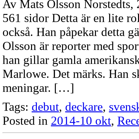
Av Mats Olsson Norstedts,
561 sidor Detta är en lite r
också. Han påpekar detta g
Olsson är reporter med spor
han gillar gamla amerikans
Marlowe. Det märks. Han skr
meningar. […]
Tags:
debut
,
deckare
,
svens
Posted in
2014-10 okt
,
Rec