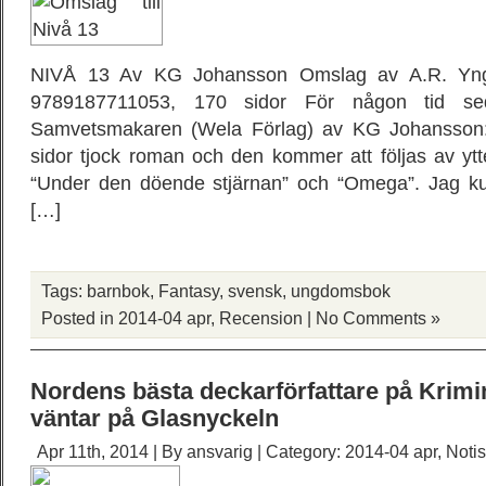
NIVÅ 13 Av KG Johansson Omslag av A.R. Yn
9789187711053, 170 sidor För någon tid se
Samvetsmakaren (Wela Förlag) av KG Johansson:
sidor tjock roman och den kommer att följas av ytte
“Under den döende stjärnan” och “Omega”. Jag ku
[…]
Tags:
barnbok
,
Fantasy
,
svensk
,
ungdomsbok
Posted in
2014-04 apr
,
Recension
|
No Comments »
Nordens bästa deckarförfattare på Krim
väntar på Glasnyckeln
Apr 11th, 2014 | By
ansvarig
| Category:
2014-04 apr
,
Notis