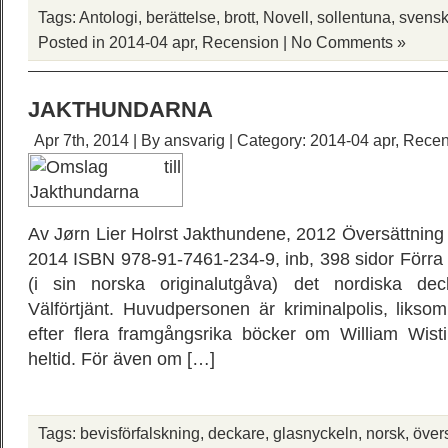
Tags:
Antologi
,
berättelse
,
brott
,
Novell
,
sollentuna
,
svens
Posted in
2014-04 apr
,
Recension
|
No Comments »
JAKTHUNDARNA
Apr 7th, 2014 | By
ansvarig
| Category:
2014-04 apr
,
Recen
Av Jørn Lier Holrst Jakthundene, 2012 Översättning
2014 ISBN 978-91-7461-234-9, inb, 398 sidor Förra 
(i sin norska originalutgåva) det nordiska deck
Välförtjänt. Huvudpersonen är kriminalpolis, likso
efter flera framgångsrika böcker om William Wisti
heltid. För även om […]
Tags:
bevisförfalskning
,
deckare
,
glasnyckeln
,
norsk
,
över