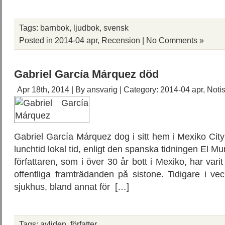
Tags:
barnbok
,
ljudbok
,
svensk
Posted in
2014-04 apr
,
Recension
|
No Comments »
Gabriel García Márquez död
Apr 18th, 2014 | By
ansvarig
| Category:
2014-04 apr
,
Noti
Gabriel García Márquez dog i sitt hem i Mexiko Cit
lunchtid lokal tid, enligt den spanska tidningen El 
författaren, som i över 30 år bott i Mexiko, har varit
offentliga framträdanden på sistone. Tidigare i v
sjukhus, bland annat för […]
Tags:
avliden
,
författer