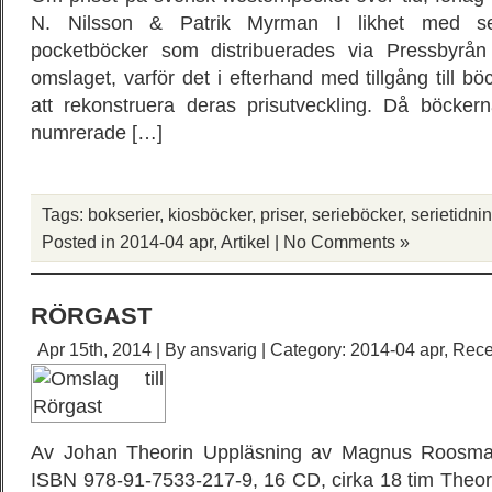
N. Nilsson & Patrik Myrman I likhet med ser
pocketböcker som distribuerades via Pressbyrån a
omslaget, varför det i efterhand med tillgång till böc
att rekonstruera deras prisutveckling. Då böcke
numrerade […]
Tags:
bokserier
,
kiosböcker
,
priser
,
serieböcker
,
serietidni
Posted in
2014-04 apr
,
Artikel
|
No Comments »
RÖRGAST
Apr 15th, 2014 | By
ansvarig
| Category:
2014-04 apr
,
Rece
Av Johan Theorin Uppläsning av Magnus Roosma
ISBN 978-91-7533-217-9, 16 CD, cirka 18 tim Theorin