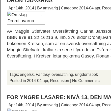
DRÖMTJUVARNA
Apr 14th, 2014 | By
ansvarig
| Category:
2014-04 apr
,
Rece
Av Maggie Stiefvater Översättning Carina Janss
ISBN 978-91-32-16216-9, inb, 376 sidor Drömtjuvar
bokserien Kretsen, som är en svensk översättning 
Maggie Stiefvater kallar sin serie i fyra delar. Två r
översättning. I Kretsen letar pojkarna Gasey, Rona
Tags:
engelsk
,
Fantasy
,
översättning
,
ungdomsbok
Posted in
2014-04 apr
,
Recension
|
No Comments »
FÖR YNGRE LÄSARE: NIVÅ 13, DEN M
Apr 14th, 2014 | By
ansvarig
| Category:
2014-04 apr
,
Rece