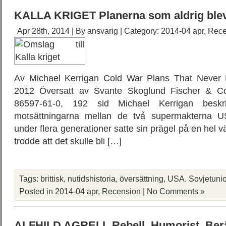
KALLA KRIGET Planerna som aldrig ble
Apr 28th, 2014 | By
ansvarig
| Category:
2014-04 apr
,
Rece
Av Michael Kerrigan Cold War Plans That Never
2012 Översatt av Svante Skoglund Fischer & C
86597-61-0, 192 sid Michael Kerrigan beskri
motsättningarna mellan de två supermakterna U
under flera generationer satte sin prägel på en hel
trodde att det skulle bli […]
Tags:
brittisk
,
nutidshistoria
,
översättning
,
USA. Sovjetuni
Posted in
2014-04 apr
,
Recension
|
No Comments »
ALFHILD AGRELL Rebell. Humorist. Berä