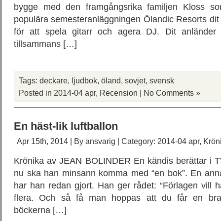
bygge med den framgångsrika familjen Kloss so
populära semesteranläggningen Ölandic Resorts di
för att spela gitarr och agera DJ. Dit anländer
tillsammans […]
Tags:
deckare
,
ljudbok
,
öland
,
sovjet
,
svensk
Posted in
2014-04 apr
,
Recension
|
No Comments »
En häst-lik luftballon
Apr 15th, 2014 | By
ansvarig
| Category:
2014-04 apr
,
Krön
Krönika av JEAN BOLINDER En kändis berättar i TV 
nu ska han minsann komma med “en bok”. En annan
har han redan gjort. Han ger rådet: “Förlagen vill h
flera. Och så få man hoppas att du får en bra 
böckerna […]