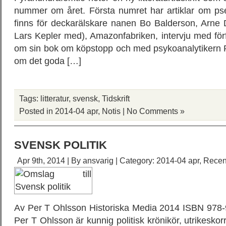
nummer om året. Första numret har artiklar om pse
finns för deckarälskare nanen Bo Balderson, Arne
Lars Kepler med), Amazonfabriken, intervju med förf
om sin bok om köpstopp och med psykoanalytikern
om det goda […]
Tags:
litteratur
,
svensk
,
Tidskrift
Posted in
2014-04 apr
,
Notis
|
No Comments »
SVENSK POLITIK
Apr 9th, 2014 | By
ansvarig
| Category:
2014-04 apr
,
Recen
Av Per T Ohlsson Historiska Media 2014 ISBN 978-
Per T Ohlsson är kunnig politisk krönikör, utrikesko