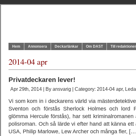
Hem
Annonsera
Deckarlänkar
Om DAST
Till redaktione
2014-04 apr
Privatdeckaren lever!
Apr 29th, 2014 | By
ansvarig
| Category:
2014-04 apr
,
Leda
Vi som kom in i deckarens värld via mästerdetektive
Sventon och förstås Sherlock Holmes och lord P
glömma Hercule förstås), har sett kriminalromanen ä
polisroman. Och så lärde vi efter hand att känna ett 
USA, Philip Marlowe, Lew Archer och många fler, […