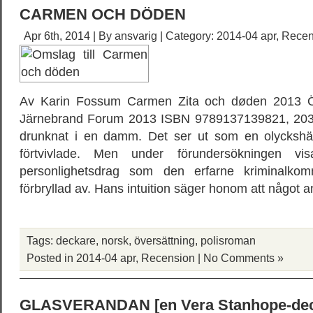
CARMEN OCH DÖDEN
Apr 6th, 2014 | By
ansvarig
| Category:
2014-04 apr
,
Recen
Av Karin Fossum Carmen Zita och døden 2013 Öv
Järnebrand Forum 2013 ISBN 9789137139821, 203 si
drunknat i en damm. Det ser ut som en olyckshän
förtvivlade. Men under förundersökningen vi
personlighetsdrag som den erfarne kriminalkom
förbryllad av. Hans intuition säger honom att något 
Tags:
deckare
,
norsk
,
översättning
,
polisroman
Posted in
2014-04 apr
,
Recension
|
No Comments »
GLASVERANDAN [en Vera Stanhope-dec