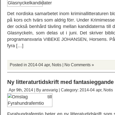
Det nordiska samarbetet inom kriminallitteraturen bl
på kors och tvärs som aldrig förr. Under Krimimess
der också benhård tävling mellan kandidaterna till d
Glasnyckeln, som delas ut i juni. Det skriver bib
programansvaria VIBEKE JOHANSEN, Horsens. På sc
fyra […]
Posted in
2014-04 apr
,
Notis
|
No Comments »
Ny litteraturtidskrift med fantasieggand
Apr 9th, 2014 | By
ansvarig
| Category:
2014-04 apr
,
Notis
Fyrahundrafemtio heter en ny litteraturtidskrift s