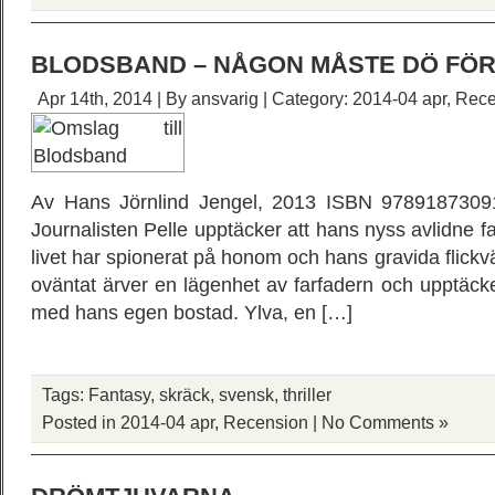
BLODSBAND – NÅGON MÅSTE DÖ FÖ
Apr 14th, 2014 | By
ansvarig
| Category:
2014-04 apr
,
Rece
Av Hans Jörnlind Jengel, 2013 ISBN 97891873091
Journalisten Pelle upptäcker att hans nyss avlidne far
livet har spionerat på honom och hans gravida flickv
oväntat ärver en lägenhet av farfadern och upptäcke
med hans egen bostad. Ylva, en […]
Tags:
Fantasy
,
skräck
,
svensk
,
thriller
Posted in
2014-04 apr
,
Recension
|
No Comments »