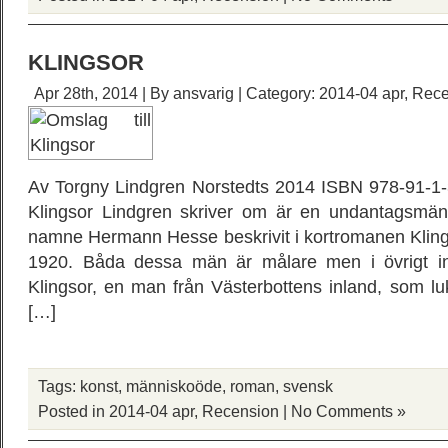
KLINGSOR
Apr 28th, 2014 | By
ansvarig
| Category:
2014-04 apr
,
Rece
Av Torgny Lindgren Norstedts 2014 ISBN 978-91-1
Klingsor Lindgren skriver om är en undantagsmän
namne Hermann Hesse beskrivit i kortromanen Kling
1920. Båda dessa män är målare men i övrigt int
Klingsor, en man från Västerbottens inland, som luk
[…]
Tags:
konst
,
människoöde
,
roman
,
svensk
Posted in
2014-04 apr
,
Recension
|
No Comments »