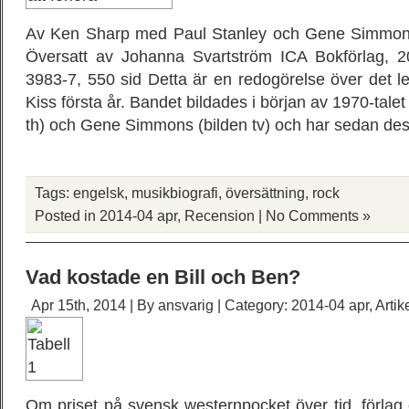
Av Ken Sharp med Paul Stanley och Gene Simmons 
Översatt av Johanna Svartström ICA Bokförlag, 
3983-7, 550 sid Detta är en redogörelse över det 
Kiss första år. Bandet bildades i början av 1970-talet
th) och Gene Simmons (bilden tv) och har sedan de
Tags:
engelsk
,
musikbiografi
,
översättning
,
rock
Posted in
2014-04 apr
,
Recension
|
No Comments »
Vad kostade en Bill och Ben?
Apr 15th, 2014 | By
ansvarig
| Category:
2014-04 apr
,
Artik
Om priset på svensk westernpocket över tid, förlag