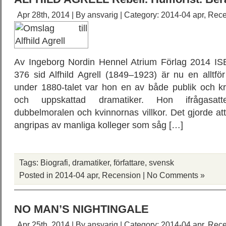
Apr 28th, 2014 | By
ansvarig
| Category:
2014-04 apr
,
Rece
Av Ingeborg Nordin Hennel Atrium Förlag 2014 IS
376 sid Alfhild Agrell (1849–1923) är nu en alltfö
under 1880-talet var hon en av både publik och 
och uppskattad dramatiker. Hon ifrågasat
dubbelmoralen och kvinnornas villkor. Det gjorde at
angripas av manliga kolleger som såg […]
Tags:
Biografi
,
dramatiker
,
författare
,
svensk
Posted in
2014-04 apr
,
Recension
|
No Comments »
NO MAN’S NIGHTINGALE
Apr 25th, 2014 | By
ansvarig
| Category:
2014-04 apr
,
Rece