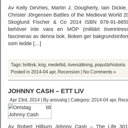
Av Kelly DeVries, Martin J. Dougherty, Iain Dickie,
Christer Jörgensen Battles of the Medieval World 
Skoglund Fischer & Co 2014 ISBN 978-91-8659
behöver inte vara en MÖP (militärt överintres
fascineras av denna bok. Boken ger bakgrundsinfor
som ledde […]
Tags:
brittisk
,
krig
,
medeltid
,
översättning
,
populärhistoria
Posted in
2014-04 apr
,
Recension
|
No Comments »
JOHNNY CASH – ETT LIV
Apr 23rd, 2014 | By
ansvarig
| Category:
2014-04 apr
,
Rece
Av Robert Hilburn Johnny Cash – The Life 30