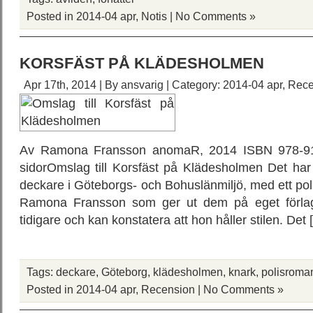
Posted in
2014-04 apr
,
Notis
|
No Comments »
KORSFÄST PÅ KLÄDESHOLMEN
Apr 17th, 2014 | By
ansvarig
| Category:
2014-04 apr
,
Rece
Av Ramona Fransson anomaR, 2014 ISBN 978-91-
sidorOmslag till Korsfäst på Klädesholmen Det har
deckare i Göteborgs- och Bohuslänmiljö, med ett poli
Ramona Fransson som ger ut dem på eget förlag.
tidigare och kan konstatera att hon håller stilen. Det
Tags:
deckare
,
Göteborg
,
klädesholmen
,
knark
,
polisroma
Posted in
2014-04 apr
,
Recension
|
No Comments »