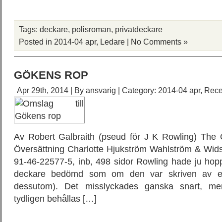
Tags:
deckare
,
polisroman
,
privatdeckare
Posted in
2014-04 apr
,
Ledare
|
No Comments »
GÖKENS ROP
Apr 29th, 2014 | By
ansvarig
| Category:
2014-04 apr
,
Rece
Av Robert Galbraith (pseud för J K Rowling) The 
Översättning Charlotte Hjukström Wahlström & Wid
91-46-22577-5, inb, 498 sidor Rowling hade ju hoppa
deckare bedömd som om den var skriven av e
dessutom). Det misslyckades ganska snart, men
tydligen behållas […]