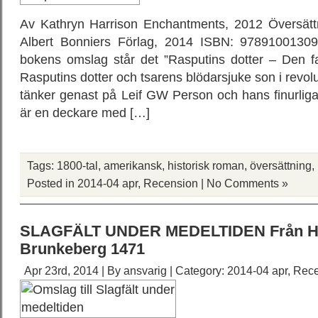
Av Kathryn Harrison Enchantments, 2012 Översättni
Albert Bonniers Förlag, 2014 ISBN: 97891001309
bokens omslag står det ”Rasputins dotter – Den fa
Rasputins dotter och tsarens blödarsjuke son i revol
tänker genast på Leif GW Person och hans finurlig
är en deckare med […]
Tags:
1800-tal
,
amerikansk
,
historisk roman
,
översättning
,
Posted in
2014-04 apr
,
Recension
|
No Comments »
SLAGFÄLT UNDER MEDELTIDEN Från Hast
Brunkeberg 1471
Apr 23rd, 2014 | By
ansvarig
| Category:
2014-04 apr
,
Rece