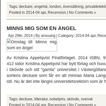
Tags:
deckare
,
engelsk
,
london
,
översättning
,
privatdetekt
Posted in
2014-04 apr
,
Recension
|
No Comments »
MINNS MIG SOM EN ÄNGEL
Apr 29th, 2014 | By
ansvarig
| Category:
2014-04 apr
,
Rece
Av Kristina Appelqvist Piratförlaget, 2014 ISBN, 
412 sidor Kristina Appelqvist har bytt förlag och hu
i Skövde och sitt ”gamla” universitet i Västergötla
sortens deckare som får en att minnas Maria Langs
stil. Nu är det inte längre universitetsrektorn som ä
Tags:
deckare
,
litteratur
,
nobelpris
,
skövde
,
svensk
Posted in
2014-04 apr
,
Recension
|
No Comments »