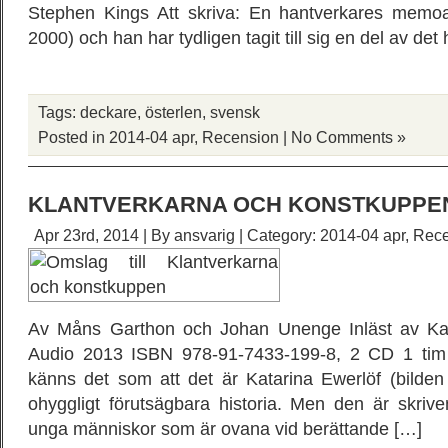
Stephen Kings Att skriva: En hantverkares memoa
2000) och han har tydligen tagit till sig en del av det 
Tags:
deckare
,
österlen
,
svensk
Posted in
2014-04 apr
,
Recension
|
No Comments »
KLANTVERKARNA OCH KONSTKUPPE
Apr 23rd, 2014 | By
ansvarig
| Category:
2014-04 apr
,
Rece
Av Måns Garthon och Johan Unenge Inläst av Kat
Audio 2013 ISBN 978-91-7433-199-8, 2 CD 1 tim
känns det som att det är Katarina Ewerlöf (bilde
ohyggligt förutsägbara historia. Men den är skriv
unga människor som är ovana vid berättande […]