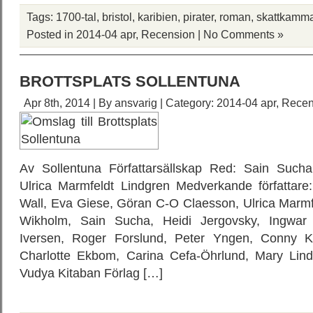
Tags:
1700-tal
,
bristol
,
karibien
,
pirater
,
roman
,
skattkamm
Posted in
2014-04 apr
,
Recension
|
No Comments »
BROTTSPLATS SOLLENTUNA
Apr 8th, 2014 | By
ansvarig
| Category:
2014-04 apr
,
Recen
Av Sollentuna Författarsällskap Red: Sain Such
Ulrica Marmfeldt Lindgren Medverkande författare
Wall, Eva Giese, Göran C-O Claesson, Ulrica Marmf
Wikholm, Sain Sucha, Heidi Jergovsky, Ingwar
Iversen, Roger Forslund, Peter Yngen, Conny K
Charlotte Ekbom, Carina Cefa-Öhrlund, Mary Lind
Vudya Kitaban Förlag […]