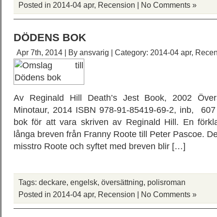
Posted in
2014-04 apr
,
Recension
|
No Comments »
DÖDENS BOK
Apr 7th, 2014 | By
ansvarig
| Category:
2014-04 apr
,
Recen
Av Reginald Hill Death’s Jest Book, 2002 Över
Minotaur, 2014 ISBN 978-91-85419-69-2, inb, 607 s
bok för att vara skriven av Reginald Hill. En förkla
långa breven från Franny Roote till Peter Pascoe. D
misstro Roote och syftet med breven blir […]
Tags:
deckare
,
engelsk
,
översättning
,
polisroman
Posted in
2014-04 apr
,
Recension
|
No Comments »