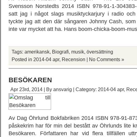
Svensson Norstedts 2014 ISBN 978-91-1-304383-8
satt jag i något slags musiktyckarjury i radio oc
tyckte jag att den där sångaren Johnny Cash, som 
inte var mycket att ha. Hans boom-chicka-boom-musik
Tags:
amerikansk
,
Biografi
,
musik
,
översättning
Posted in
2014-04 apr
,
Recension
|
No Comments »
BESÖKAREN
Apr 23rd, 2014 | By
ansvarig
| Category:
2014-04 apr
,
Rece
Av Dag Öhrlund Bokfabriken 2014 ISBN 978-91-873
påskekrim har för min del bestått av Öhrlunds lite k
Besökaren. Författaren har vid flera tillfällen ut