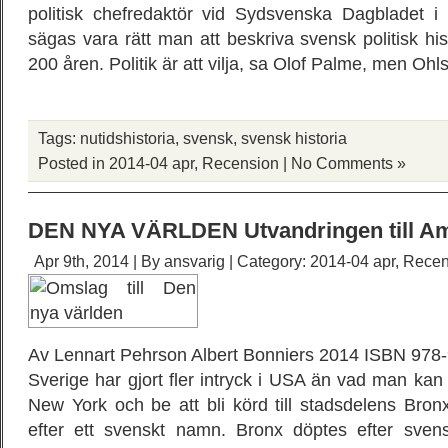
politisk chefredaktör vid Sydsvenska Dagbladet 
sägas vara rätt man att beskriva svensk politisk hi
200 åren. Politik är att vilja, sa Olof Palme, men Oh
Tags:
nutidshistoria
,
svensk
,
svensk historia
Posted in
2014-04 apr
,
Recension
|
No Comments »
DEN NYA VÄRLDEN Utvandringen till Am
Apr 9th, 2014 | By
ansvarig
| Category:
2014-04 apr
,
Recen
Av Lennart Pehrson Albert Bonniers 2014 ISBN 978-
Sverige har gjort fler intryck i USA än vad man kan 
New York och be att bli körd till stadsdelens Bronx
efter ett svenskt namn. Bronx döptes efter sven