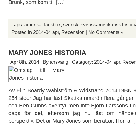
Brunk, som kom till […]
Tags:
amerika
,
fackbok
,
svensk
,
svenskamerikansk histori
Posted in
2014-04 apr
,
Recension
|
No Comments »
MARY JONES HISTORIA
Apr 8th, 2014 | By
ansvarig
| Category:
2014-04 apr
,
Recen
Av Elin Boardy Wahlström & Widstrand 2014 ISBN 9
254 sidor Jag har läst Skattkammarön flera gånger (
och Ben Gunns äventyr men inte Björn Larssons Lo
dags för det, eftersom jag nu läst om händels
perspektiv. Det är Mary Jones som berättar. Hon är 