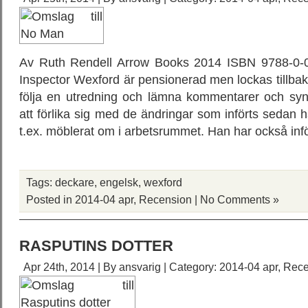
Av Ruth Rendell Arrow Books 2014 ISBN 9788-0-0
Inspector Wexford är pensionerad men lockas tillbaka t
följa en utredning och lämna kommentarer och syn
att förlika sig med de ändringar som införts sedan 
t.ex. möblerat om i arbetsrummet. Han har också infö
Tags:
deckare
,
engelsk
,
wexford
Posted in
2014-04 apr
,
Recension
|
No Comments »
RASPUTINS DOTTER
Apr 24th, 2014 | By
ansvarig
| Category:
2014-04 apr
,
Rece