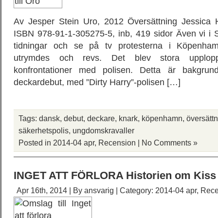
Av Jesper Stein Uro, 2012 Översättning Jessica 
ISBN 978-91-1-305275-5, inb, 419 sidor Även vi i S
tidningar och se på tv protesterna i Köpenh
utrymdes och revs. Det blev stora upplop
konfrontationer med polisen. Detta är bakgrund
deckardebut, med ”Dirty Harry”-polisen […]
Tags:
dansk
,
debut
,
deckare
,
knark
,
köpenhamn
,
översätt
säkerhetspolis
,
ungdomskravaller
Posted in
2014-04 apr
,
Recension
|
No Comments »
INGET ATT FÖRLORA Historien om Kiss
Apr 16th, 2014 | By
ansvarig
| Category:
2014-04 apr
,
Rece