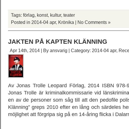
Tags:
förlag
,
konst
,
kultur
,
teater
Posted in
2014-04 apr
,
Krönika
|
No Comments »
JAKTEN PÅ KAPTEN KLÄNNING
Apr 14th, 2014 | By
ansvarig
| Category:
2014-04 apr
,
Rece
Av Jonas Trolle Leopard Förlag, 2014 ISBN 978-9
Jonas Trolle är kriminalkommissarie vid länskrimin
en av de personer som såg till att den pedofile po
Klänning” greps 2010 efter en lång och särdeles hem
möjlighet att förgripa sig på en 14-åring flicka i Dala