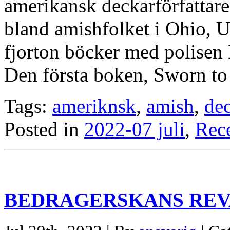
amerikansk deckarförfattare
bland amishfolket i Ohio, US
fjorton böcker med polisen
Den första boken, Sworn to
Tags:
ameriknsk
,
amish
,
de
Posted in
2022-07 juli
,
Rec
BEDRAGERSKANS RE