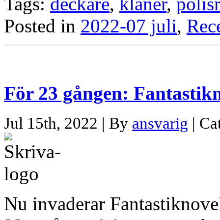
Tags:
deckare
,
klaner
,
polis
Posted in
2022-07 juli
,
Rec
För 23 gången: Fantastikn
Jul 15th, 2022 | By
ansvarig
| Ca
Nu invaderar Fantastiknovel