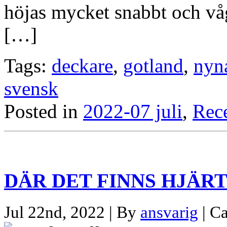
höjas mycket snabbt och våg
[…]
Tags:
deckare
,
gotland
,
nyn
svensk
Posted in
2022-07 juli
,
Rec
DÄR DET FINNS HJÄR
Jul 22nd, 2022 | By
ansvarig
| C