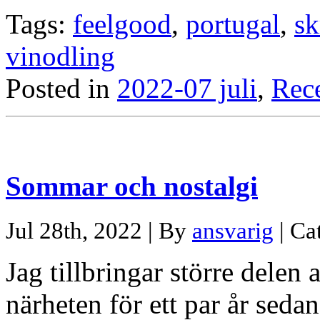
Tags:
feelgood
,
portugal
,
sk
vinodling
Posted in
2022-07 juli
,
Rec
Sommar och nostalgi
Jul 28th, 2022 | By
ansvarig
| Ca
Jag tillbringar större delen
närheten för ett par år sed