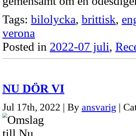
gemensamt om en ödesdige
Tags:
bilolycka
,
brittisk
,
en
verona
Posted in
2022-07 juli
,
Rec
NU DÖR VI
Jul 17th, 2022 | By
ansvarig
| Ca