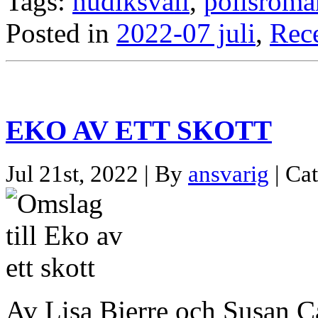
Tags:
hudiksvall
,
polisroma
Posted in
2022-07 juli
,
Rec
EKO AV ETT SKOTT
Jul 21st, 2022 | By
ansvarig
| Ca
Av Lisa Bjerre och Susan Ca