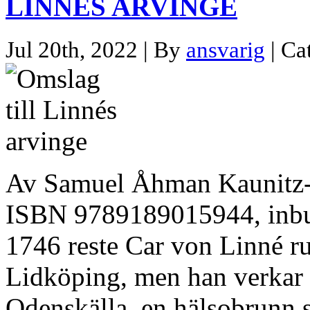
LINNÉS ARVINGE
Jul 20th, 2022 | By
ansvarig
| Ca
Av Samuel Åhman Kaunitz-
ISBN 9789189015944, inbu
1746 reste Car von Linné ru
Lidköping, men han verkar i
Odenskälla, en hälsobrunn s