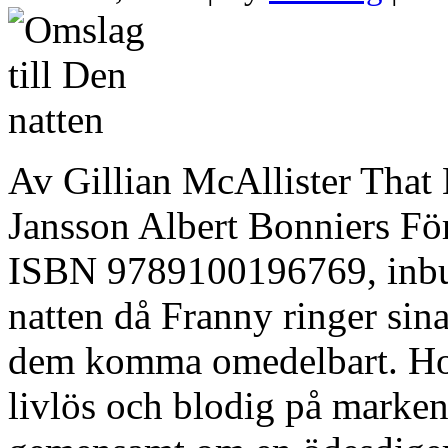
Av Gillian McAllister That 
Jansson Albert Bonniers Fö
ISBN 9789100196769, inbun
natten då Franny ringer sin
dem komma omedelbart. Hon
livlös och blodig på marke