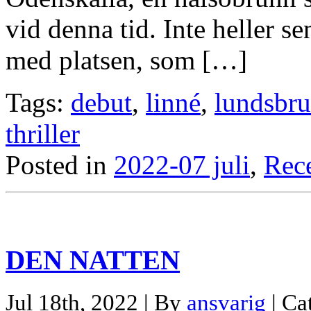
vid denna tid. Inte heller se
med platsen, som […]
Tags:
debut
,
linné
,
lundsbr
thriller
Posted in
2022-07 juli
,
Rec
DEN NATTEN
Jul 18th, 2022 | By
ansvarig
| Ca