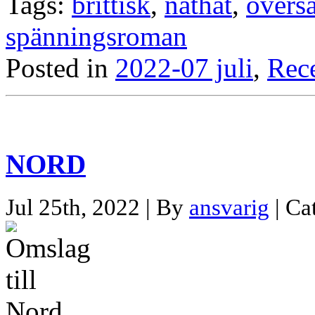
Tags:
brittisk
,
näthat
,
översä
spänningsroman
Posted in
2022-07 juli
,
Rec
NORD
Jul 25th, 2022 | By
ansvarig
| Ca