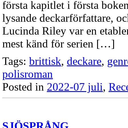
första kapitlet i första boke
lysande deckarförfattare, o
Lucinda Riley var en etablera
mest känd för serien […]
Tags:
brittisk
,
deckare
,
genr
polisroman
Posted in
2022-07 juli
,
Rec
SJÖSPRÅNG