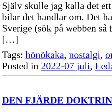
Själv skulle jag kalla det e
bilar det handlar om. Det ha
Sverige (sök på webben så få
[…]
Tags:
hönökaka
,
nostalgi
,
o
Posted in
2022-07 juli
,
Led
DEN FJÄRDE DOKTRI