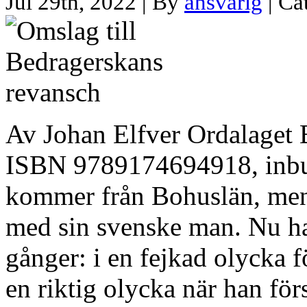
Jul 29th, 2022 | By
ansvarig
| Ca
Av Johan Elfver Ordalaget 
ISBN 9789174694918, inbu
kommer från Bohuslän, men 
med sin svenske man. Nu ha
gånger: i en fejkad olycka fö
en riktig olycka när han för