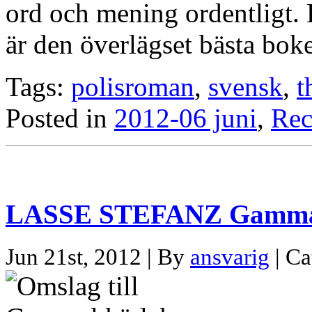
ord och mening ordentligt. 
är den överlägset bästa bok
Tags:
polisroman
,
svensk
,
t
Posted in
2012-06 juni
,
Rec
LASSE STEFANZ Gammal k
Jun 21st, 2012 | By
ansvarig
| Ca