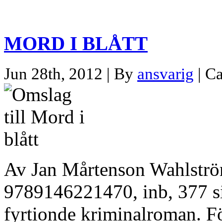
MORD I BLÅTT
Jun 28th, 2012 | By
ansvarig
| C
Av Jan Mårtenson Wahlstr
9789146221470, inb, 377 si
fyrtionde kriminalroman. För