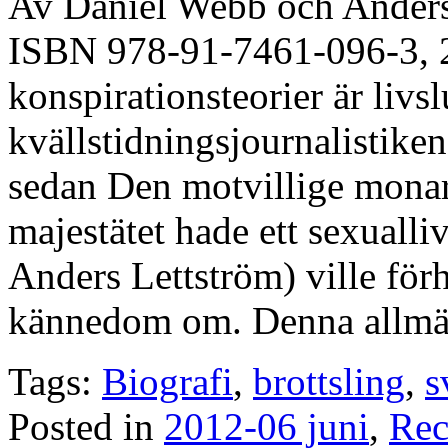
Av Daniel Webb och Ander
ISBN 978-91-7461-096-3, 2
konspirationsteorier är livsl
kvällstidningsjournalistik
sedan Den motvillige monar
majestätet hade ett sexualli
Anders Lettström) ville förh
kännedom om. Denna allmä
Tags:
Biografi
,
brottsling
,
s
Posted in
2012-06 juni
,
Rec