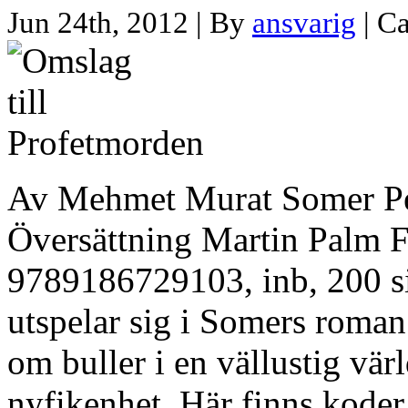
Jun 24th, 2012 | By
ansvarig
| C
Av Mehmet Murat Somer Pe
Översättning Martin Palm 
9789186729103, inb, 200 si
utspelar sig i Somers roman
om buller i en vällustig vä
nyfikenhet. Här finns kode