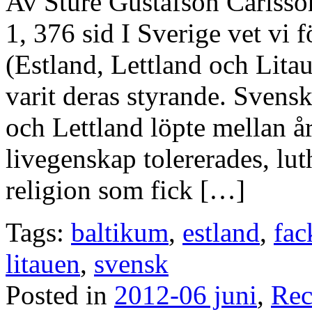
Av Sture Gustafson Carlss
1, 376 sid I Sverige vet vi 
(Estland, Lettland och Litau
varit deras styrande. Svens
och Lettland löpte mellan 
livegenskap tolererades, lu
religion som fick […]
Tags:
baltikum
,
estland
,
fac
litauen
,
svensk
Posted in
2012-06 juni
,
Rec