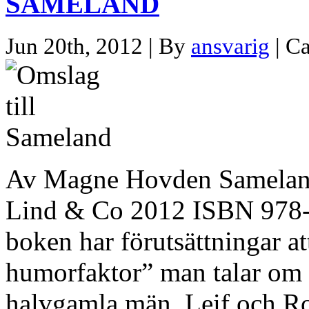
SAMELAND
Jun 20th, 2012 | By
ansvarig
| C
Av Magne Hovden Sameland
Lind & Co 2012 ISBN 978-
boken har förutsättningar at
humorfaktor” man talar om 
halvgamla män, Leif och Roy