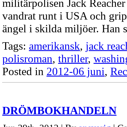
militärpolisen Jack Reache
vandrat runt i USA och grip
ängel i skilda miljöer. Han
Tags:
amerikansk
,
jack reac
polisroman
,
thriller
,
washin
Posted in
2012-06 juni
,
Rec
DRÖMBOKHANDELN