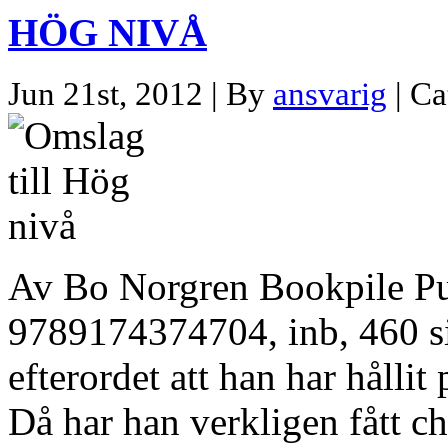
HÖG NIVÅ
Jun 21st, 2012 | By
ansvarig
| Ca
Av Bo Norgren Bookpile P
9789174374704, inb, 460 sid
efterordet att han har hålli
Då har han verkligen fått ch