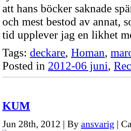
att hans böcker saknade spä
och mest bestod av annat, s
tid upplever jag en likhet
Tags:
deckare
,
Homan
,
mar
Posted in
2012-06 juni
,
Rec
KUM
Jun 28th, 2012 | By
ansvarig
| C