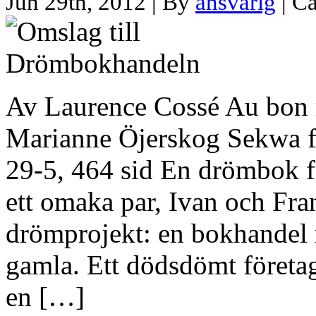
Jun 29th, 2012 | By
ansvarig
| C
Av Laurence Cossé Au bon 
Marianne Öjerskog Sekwa 
29-5, 464 sid En drömbok 
ett omaka par, Ivan och Fra
drömprojekt: en bokhandel
gamla. Ett dödsdömt företag
en […]