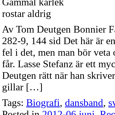
Av Tom Deutgen Bonnier F
282-9, 144 sid Det här är en
fel i det, men man bör veta
får. Lasse Stefanz är ett my
Deutgen rätt när han skriver 
gillar […]
Tags:
Biografi
,
dansband
,
s
Posted in
2012-06 juni
,
Rec