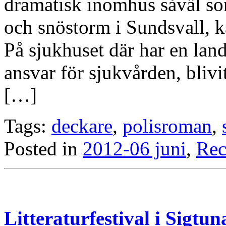
dramatisk inomhus såväl som
och snöstorm i Sundsvall, 
På sjukhuset där har en lan
ansvar för sjukvården, blivi
[…]
Tags:
deckare
,
polisroman
,
Posted in
2012-06 juni
,
Rec
Litteraturfestival i Sigtun