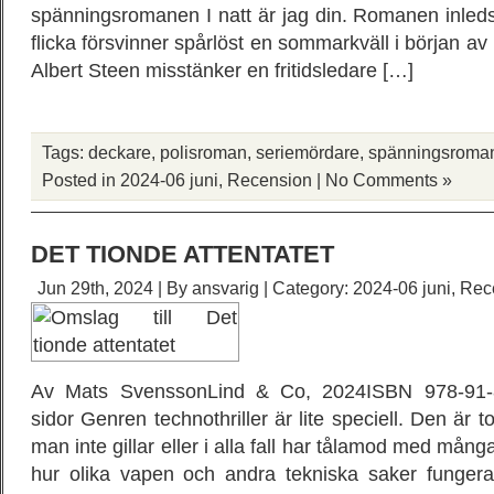
spänningsromanen I natt är jag din. Romanen inled
flicka försvinner spårlöst en sommarkväll i början av 
Albert Steen misstänker en fritidsledare […]
Tags:
deckare
,
polisroman
,
seriemördare
,
spänningsroma
Posted in
2024-06 juni
,
Recension
|
No Comments »
DET TIONDE ATTENTATET
Jun 29th, 2024 | By
ansvarig
| Category:
2024-06 juni
,
Rec
Av Mats SvenssonLind & Co, 2024ISBN 978-91-8
sidor Genren technothriller är lite speciell. Den är t
man inte gillar eller i alla fall har tålamod med mång
hur olika vapen och andra tekniska saker fungera