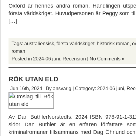
Oxford är hennes andra roman. Handlingen utspel
första världskriget. Huvudpersonen är Peggy som t
[…]
Tags:
australiensisk
,
första världskriget
,
historisk roman
,
ö
roman
Posted in
2024-06 juni
,
Recension
|
No Comments »
RÖK UTAN ELD
Jun 16th, 2024 | By
ansvarig
| Category:
2024-06 juni
,
Rec
Av Dan ButhlerNorstedts, 2024 ISBN 978-91-1-31
sidor Dan Buthler är en erfaren författare som 
kriminalromaner tillsammans med Dag Öhrlund och