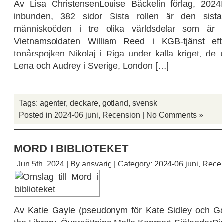
Av Lisa ChristensenLouise Bäckelin förlag, 20
inbunden, 382 sidor Sista rollen är den sista
människoöden i tre olika världsdelar som är l
Vietnamsoldaten William Reed i KGB-tjänst eft
tonårspojken Nikolaj i Riga under kalla kriget, de
Lena och Audrey i Sverige, London […]
Tags:
agenter
,
deckare
,
gotland
,
svensk
Posted in
2024-06 juni
,
Recension
|
No Comments »
MORD I BIBLIOTEKET
Jun 5th, 2024 | By
ansvarig
| Category:
2024-06 juni
,
Rece
Av Katie Gayle (pseudonym för Kate Sidley och G