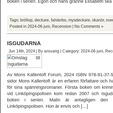
boken i serien. Egon och hans granne Elisabeth ska g
Tags:
bröllop
,
deckare
,
falsterbo
,
mysdeckare
,
skanör
,
sve
Posted in
2024-06 juni
,
Recension
|
No Comments »
ISGUDARNA
Jun 14th, 2024 | By
ansvarig
| Category:
2024-06 juni
,
Rec
Av Mons Kallentoft Forum, 2024 ISBN 978-91-37-5
sidor Mons Kallentoft är en erfaren författare och ha
för sina spänningsromaner. Första boken om krimin
vid Linköpingspolisen kom redan 2007 och Isgu
boken i serien. Malin är antagligen den 
Linköpingspolisen. Hon är envis och […]