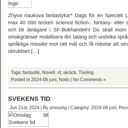
Zhyva naukova fantastyka!* Dags för en Speciell Li
max 40 000 tecken science fiction-, fantasy- eller 
och bli delägare i SF-Bokhandeln! Du skall inom i
smakgränser mobilisera din talang och undvika språkl
språkliga missiler mot rätt mål och få robotar att ut
obrukbart […]
Tags:
fantastik
,
Novell
,
sf
,
skräck
,
Tävling
Posted in
2024-06 juni
,
Notis
|
No Comments »
SVEKENS TID
Jun 21st, 2024 | By
ansvarig
| Category:
2024-06 juni
,
Rec