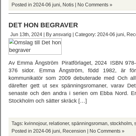
Posted in
2024-06 juni
,
Notis
|
No Comments »
DET HON BEGRAVER
Jun 13th, 2024 | By
ansvarig
| Category:
2024-06 juni
,
Rec
Av Emma Ångström Piratförlaget, 2024 ISBN 978-9
376 sidor. Emma Ångström, född 1982, är förfa
kommunikatör som 2009 debuterade med Och allt 
därefter gett ut sex spänningsromaner, varav De
senaste och den andra i serien om Ebba Nord. En
Stockholm och sätter skräck […]
Tags:
kvinnojour
,
relationer
,
spänningsroman
,
stockholm
,
Posted in
2024-06 juni
,
Recension
|
No Comments »