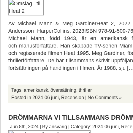
Av Michael Mann & Meg GardinerHeat 2, 2022 
Andersson HarperCollins, 2023ISBN 978-91-509-7658
Michael Mann, född 1943, är en amerikansk fil
och manusförfattare. Han skapade TV-serien Miami
och regisserade filmen Heat 1995. Meg Gardiner, f
thrillerförfattare. De har tillsammans skrivit uppfölj
fortsättningen på handlingen i filmen. År 1988, sju [
Tags:
amerikansk
,
översättning
,
thriller
Posted in
2024-06 juni
,
Recension
|
No Comments »
DRÖMMARNA VI TILLSAMMANS DRÖM
Jun 8th, 2024 | By
ansvarig
| Category:
2024-06 juni
,
Rece