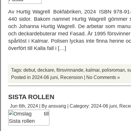
Av Hurtig Wagrell Bokfabriken, 2024 ISBN 978-91
440 sidor. Bakom namnet Hurtig Wagrell gömmer si
och Johanna Hurtig Wagrell. De arbetar som manus
och deckardebuterar med Fasad. År 1995 försvinner
spårlöst i Kalmar. Polisen lyckas inte finna henne oc
överfört till Kalla fall i […]
Tags:
debut
,
deckare
,
försvinnande
,
kalmar
,
polisroman
,
s
Posted in
2024-06 juni
,
Recension
|
No Comments »
SISTA ROLLEN
Jun 6th, 2024 | By
ansvarig
| Category:
2024-06 juni
,
Rece