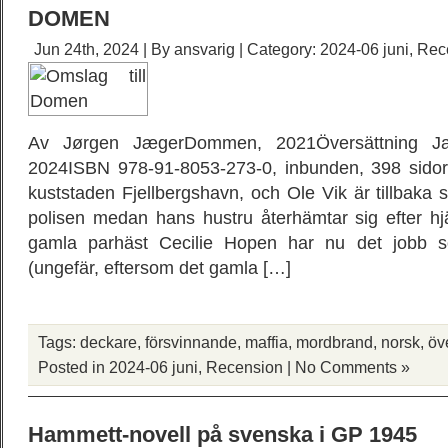
DOMEN
Jun 24th, 2024 | By
ansvarig
| Category:
2024-06 juni
,
Rec
Av Jørgen JægerDommen, 2021Översättning 
2024ISBN 978-91-8053-273-0, inbunden, 398 sidor V
kuststaden Fjellbergshavn, och Ole Vik är tillbaka 
polisen medan hans hustru återhämtar sig efter hjä
gamla parhäst Cecilie Hopen har nu det jobb s
(ungefär, eftersom det gamla […]
Tags:
deckare
,
försvinnande
,
maffia
,
mordbrand
,
norsk
,
öv
Posted in
2024-06 juni
,
Recension
|
No Comments »
Hammett-novell på svenska i GP 1945