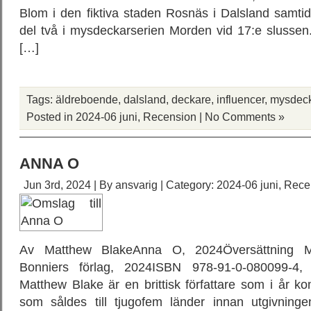
Blom i den fiktiva staden Rosnäs i Dalsland samti
del två i mysdeckarserien Morden vid 17:e slussen. 
[…]
Tags:
äldreboende
,
dalsland
,
deckare
,
influencer
,
mysdec
Posted in
2024-06 juni
,
Recension
|
No Comments »
ANNA O
Jun 3rd, 2024 | By
ansvarig
| Category:
2024-06 juni
,
Rece
Av Matthew BlakeAnna O, 2024Översättning M
Bonniers förlag, 2024ISBN 978-91-0-080099-4, 
Matthew Blake är en brittisk författare som i år
som såldes till tjugofem länder innan utgivni