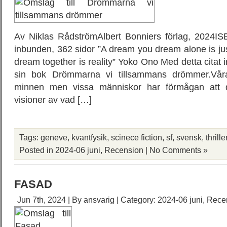
Av Niklas RådströmAlbert Bonniers förlag, 2024I
inbunden, 362 sidor ”A dream you dream alone is j
dream together is reality” Yoko Ono Med detta citat 
sin bok Drömmarna vi tillsammans drömmer.Vår
minnen men vissa människor har förmågan att 
visioner av vad […]
Tags:
geneve
,
kvantfysik
,
scinece fiction
,
sf
,
svensk
,
thrille
Posted in
2024-06 juni
,
Recension
|
No Comments »
FASAD
Jun 7th, 2024 | By
ansvarig
| Category:
2024-06 juni
,
Rece