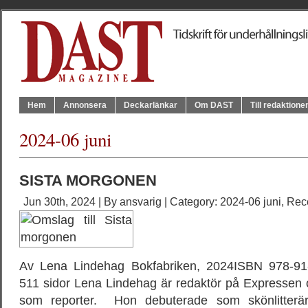
Hem
Annonsera
Deckarlänkar
Om DAST
Till redaktione
2024-06 juni
SISTA MORGONEN
Jun 30th, 2024 | By
ansvarig
| Category:
2024-06 juni
,
Rec
Av Lena Lindehag Bokfabriken, 2024ISBN 978-91
511 sidor Lena Lindehag är redaktör på Expressen o
som reporter. Hon debuterade som skönlitterär