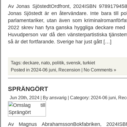
Av Jonas SjöstedtOrdfront, 2024ISBN 97891794582
Jonas Sjöstedt är en återvändare. Inte bara till p
parlamentariker, utan även som kriminalromanförfa
2022 skrev han fyra ganska hyggliga deckare med t
Huvudperson var då den vänsterpartistiska tjänst
så är det fortfarande. Sverige har just gått […]
Tags:
deckare
,
nato
,
politik
,
svensk
,
turkiet
Posted in
2024-06 juni
,
Recension
|
No Comments »
SPRÄNGÖRT
Jun 20th, 2024 | By
ansvarig
| Category:
2024-06 juni
,
Rec
Av Magnus AbrahamssonBokfabriken, 2024ISBN