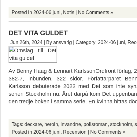
Posted in
2024-06 juni
,
Notis
|
No Comments »
DET VITA GULDET
Jun 26th, 2024 | By
ansvarig
| Category:
2024-06 juni
,
Rec
Av Benny Haag & Lennart KarlssonOrdfront förlag,
382-7, inbunden, 322 sidor. Författarparet Be
Karlsson debuterade 2022 med Det som inte syns
serien Stockholm nu. Året därpå kom Det uppenbara
den tredje boken i samma serie. En kvinna hittas dö
Tags:
deckare
,
heroin
,
invandrre
,
polisroman
,
stockholm
,
Posted in
2024-06 juni
,
Recension
|
No Comments »