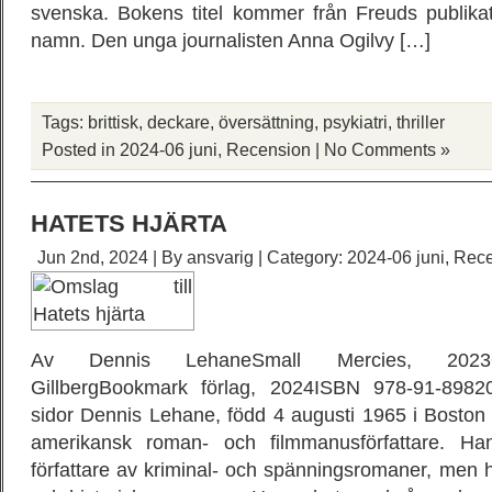
svenska. Bokens titel kommer från Freuds publi
namn. Den unga journalisten Anna Ogilvy […]
Tags:
brittisk
,
deckare
,
översättning
,
psykiatri
,
thriller
Posted in
2024-06 juni
,
Recension
|
No Comments »
HATETS HJÄRTA
Jun 2nd, 2024 | By
ansvarig
| Category:
2024-06 juni
,
Rece
Av Dennis LehaneSmall Mercies, 2023Ö
GillbergBookmark förlag, 2024ISBN 978-91-8982
sidor Dennis Lehane, född 4 augusti 1965 i Boston
amerikansk roman- och filmmanusförfattare. 
författare av kriminal- och spänningsromaner, men ha