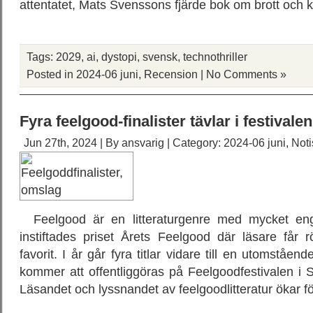
attentatet, Mats Svenssons fjärde bok om brott och k
Tags:
2029
,
ai
,
dystopi
,
svensk
,
technothriller
Posted in
2024-06 juni
,
Recension
|
No Comments »
Fyra feelgood-finalister tävlar i festivale
Jun 27th, 2024 | By
ansvarig
| Category:
2024-06 juni
,
Noti
Feelgood är en litteraturgenre med mycket eng
instiftades priset Årets Feelgood där läsare får 
favorit. I år går fyra titlar vidare till en utomståen
kommer att offentliggöras på Feelgoodfestivalen i 
Läsandet och lyssnandet av feelgoodlitteratur ökar för