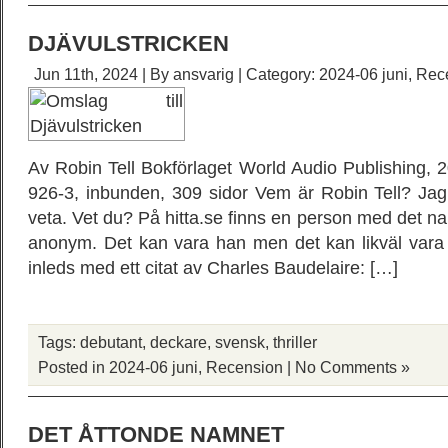
DJÄVULSTRICKEN
Jun 11th, 2024 | By
ansvarig
| Category:
2024-06 juni
,
Rec
Av Robin Tell Bokförlaget World Audio Publishing,
926-3, inbunden, 309 sidor Vem är Robin Tell? Jag
veta. Vet du? På hitta.se finns en person med det na
anonym. Det kan vara han men det kan likväl var
inleds med ett citat av Charles Baudelaire: […]
Tags:
debutant
,
deckare
,
svensk
,
thriller
Posted in
2024-06 juni
,
Recension
|
No Comments »
DET ÅTTONDE NAMNET