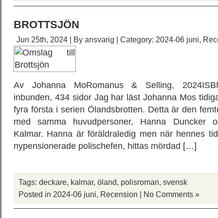
BROTTSJÖN
Jun 25th, 2024 | By
ansvarig
| Category:
2024-06 juni
,
Rec
Av Johanna MoRomanus & Selling, 2024ISBN
inbunden, 434 sidor Jag har läst Johanna Mos tidig
fyra första i serien Ölandsbrotten. Detta är den fem
med samma huvudpersoner, Hanna Duncker och 
Kalmar. Hanna är föräldraledig men när hennes tid
nypensionerade polischefen, hittas mördad […]
Tags:
deckare
,
kalmar
,
öland
,
polisroman
,
svensk
Posted in
2024-06 juni
,
Recension
|
No Comments »