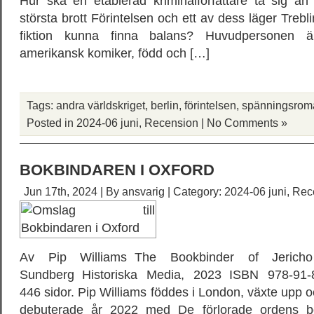
Hur ska en etablerad kriminalförfattare ta sig an 
största brott Förintelsen och ett av dess läger Treb
fiktion kunna finna balans? Huvudpersonen 
amerikansk komiker, född och […]
Tags:
andra världskriget
,
berlin
,
förintelsen
,
spänningsrom
Posted in
2024-06 juni
,
Recension
|
No Comments »
BOKBINDAREN I OXFORD
Jun 17th, 2024 | By
ansvarig
| Category:
2024-06 juni
,
Rec
Av Pip Williams The Bookbinder of Jericho 
Sundberg Historiska Media, 2023 ISBN 978-91-8
446 sidor. Pip Williams föddes i London, växte upp o
debuterade år 2022 med De förlorade ordens b