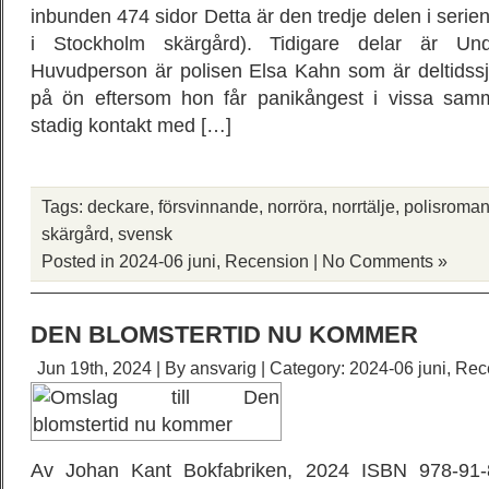
inbunden 474 sidor Detta är den tredje delen i serie
i Stockholm skärgård). Tidigare delar är Un
Huvudperson är polisen Elsa Kahn som är deltidss
på ön eftersom hon får panikångest i vissa sa
stadig kontakt med […]
Tags:
deckare
,
försvinnande
,
norröra
,
norrtälje
,
polisroma
skärgård
,
svensk
Posted in
2024-06 juni
,
Recension
|
No Comments »
DEN BLOMSTERTID NU KOMMER
Jun 19th, 2024 | By
ansvarig
| Category:
2024-06 juni
,
Rec
Av Johan Kant Bokfabriken, 2024 ISBN 978-91-8