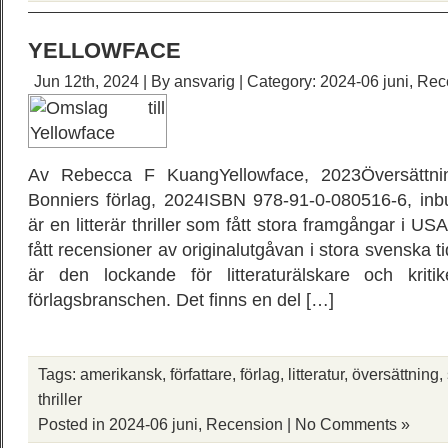
YELLOWFACE
Jun 12th, 2024 | By
ansvarig
| Category:
2024-06 juni
,
Rec
Av Rebecca F KuangYellowface, 2023Översättning
Bonniers förlag, 2024ISBN 978-91-0-080516-6, inb
är en litterär thriller som fått stora framgångar i 
fått recensioner av originalutgåvan i stora svenska ti
är den lockande för litteraturälskare och kriti
förlagsbranschen. Det finns en del […]
Tags:
amerikansk
,
författare
,
förlag
,
litteratur
,
översättning
,
thriller
Posted in
2024-06 juni
,
Recension
|
No Comments »