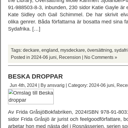
the Library, Översättning Molle Kanmert Sjölander
91-988503-8-3, inbunden, 230 sidor Katie Gayle är
Kate Sidley och Gail Schimmel. De har skrivit elv
olika genrer. Båda författarna är bosatta med sina f
Sydafrika. […]
Tags:
deckare
,
england
,
mysdeckare
,
översättning
,
sydafr
Posted in
2024-06 juni
,
Recension
|
No Comments »
BESKA DROPPAR
Jun 4th, 2024 | By
ansvarig
| Category:
2024-06 juni
,
Rece
Av Frida GråsjöBokfabriken, 2024ISBN 978-91-803
sidor Frida Gråsjö är jurist och feelgoodförfattare, b
arbetar hon med nästa del i Rosnässerien, serien som