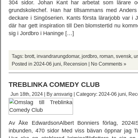
304 sidor. Johan Kant har arbetat som lärare o
grundskolechef. Han har tillsammans med Anders G
deckare i Singöserien. Kants första lärarjobb var i 
där har gett inspiration till Den blomstertid nu kom
sig i Jordbro i Haninge […]
Tags:
brott
,
invandrarungdomar
,
jordbro
,
roman
,
svensk
,
u
Posted in
2024-06 juni
,
Recension
|
No Comments »
TREBLINKA COMEDY CLUB
Jun 18th, 2024 | By
ansvarig
| Category:
2024-06 juni
,
Rec
Av Åke EdwardsonAlbert Bonniers förlag, 2024
inbunden, 470 sidor Med viss bävan öppnar jag T