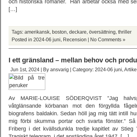
och historiska romaner. Han arbetar också med ser
[…]
Tags:
amerikansk
,
boston
,
deckare
,
översättning
,
thriller
Posted in
2024-06 juni
,
Recension
|
No Comments »
I ett gränsland – mellan behov och produ
Jun 1st, 2024 | By
ansvarig
| Category:
2024-06 juni
,
Artike
Av MARIE-LOUISE SÖDERQVIST ”Jag halvsp
våtglänsande körbanan mot den förgyllda fågel
biografens baldakin. Sedan höll jag mig tätt intill
mig förbi skumma portar och svarta fönster.” Så 
Friberg i det kvällsdunkla tredje kapitlet av Stieg
Tragiskt telegram, i det anständiga året 1947. […]