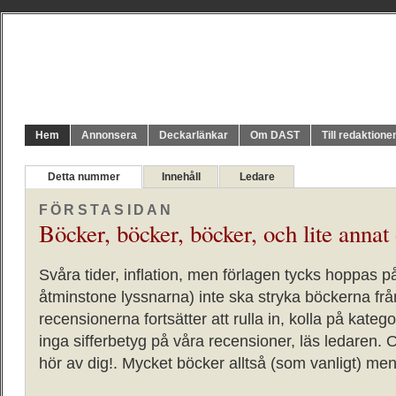
Hem
Annonsera
Deckarlänkar
Om DAST
Till redaktione
Detta nummer
Innehåll
Ledare
FÖRSTASIDAN
Böcker, böcker, böcker, och lite annat
Svåra tider, inflation, men förlagen tycks hoppas på
åtminstone lyssnarna) inte ska stryka böckerna från
recensionerna fortsätter att rulla in, kolla på kate
inga sifferbetyg på våra recensioner, läs ledaren. 
hör av dig!. Mycket böcker alltså (som vanligt) me