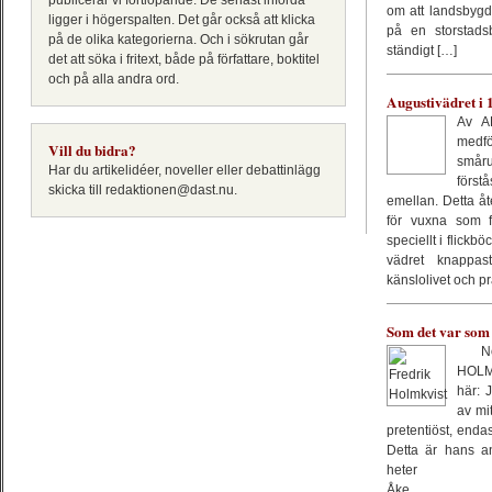
publicerar vi fortlöpande. De senast införda
om att landsbygd
ligger i högerspalten. Det går också att klicka
på en storstads
på de olika kategorierna. Och i sökrutan går
ständigt […]
det att söka i fritext, både på författare, boktitel
och på alla andra ord.
Augustivädret i 
Av A
medf
Vill du bidra?
småru
Har du artikelidéer, noveller eller debattinlägg
först
skicka till redaktionen@dast.nu.
emellan. Detta å
för vuxna som 
speciellt i flickb
vädret knappas
känslolivet och pr
Som det var som 
Nov
HOLM
här: 
av mit
pretentiöst, endast
Detta är hans a
hete
Åke._________