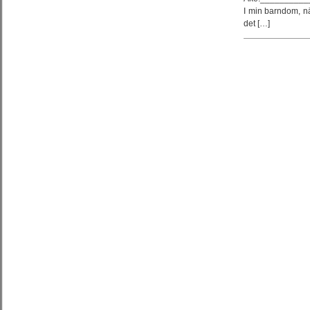
I min barndom, nä
det […]