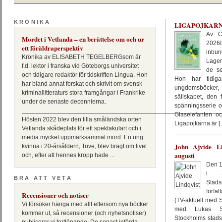
KRÖNIKA
LIGAPOJKAR
Av Ca
Mordet i Vetlanda – en berättelse om och ur
2026
ett föräldraperspektiv
inbu
Krönika av ELISABETH TEGELBERGsom är
Lagerq
f.d. lektor i franska vid Göteborgs universitet
de se
och tidigare redaktör för tidskriften Lingua. Hon
Hon har tidiga
har bland annat forskat och skrivit om svensk
ungdomsböcker
kriminallitteraturs stora framgångar i Frankrike
sällskapet, den 
under de senaste decennierna.
spänningsserie o
_________________________________________________________
Glaselefanten o
Hösten 2022 blev den lilla småländska orten
Ligapojkarna är [
Vetlanda skådeplats för ett spektakulärt och i
media mycket uppmärksammat mord. En ung
John Ajvide Li
kvinna i 20-årsåldern, Tove, blev bragt om livet
augusti
och, efter att hennes kropp hade ...
Den 12
i S
BRA ATT VETA
Stad
förfa
Recensioner och notiser
(TV-aktuell med 
Vi försöker hänga med allt eftersom nya böcker
med Lukas St
kommer ut, så recensioner (och nyhetsnotiser)
Stockholms stads