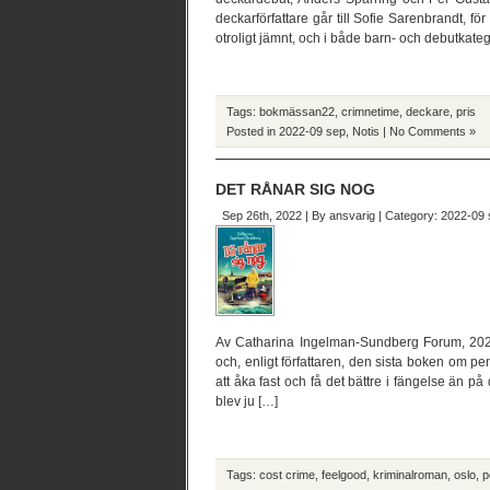
deckarförfattare går till Sofie Sarenbrandt, f
otroligt jämnt, och i både barn- och debutkatego
Tags:
bokmässan22
,
crimnetime
,
deckare
,
pris
Posted in
2022-09 sep
,
Notis
|
No Comments »
DET RÅNAR SIG NOG
Sep 26th, 2022 | By
ansvarig
| Category:
2022-09 
Av Catharina Ingelman-Sundberg Forum, 202
och, enligt författaren, den sista boken om pe
att åka fast och få det bättre i fängelse än p
blev ju […]
Tags:
cost crime
,
feelgood
,
kriminalroman
,
oslo
,
p