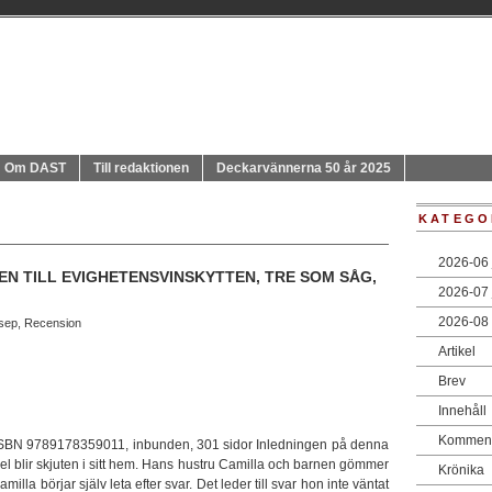
Om DAST
Till redaktionen
Deckarvännerna 50 år 2025
KATEGO
2026-06 
MEN TILL EVIGHETENSVINSKYTTEN, TRE SOM SÅG,
2026-07 j
2026-08
sep
,
Recension
Artikel
Brev
Innehåll
Komment
 ISBN 9789178359011, inbunden, 301 sidor Inledningen på denna
l blir skjuten i sitt hem. Hans hustru Camilla och barnen gömmer
Krönika
la börjar själv leta efter svar. Det leder till svar hon inte väntat