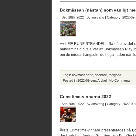
Bokmässan (nästan) som vanligt med
Sep 28th, 2022 | By
ansvarig
| Category:
2022-09 
Av LEIF-RUNE STRANDELL Så då blev det en 
pandemins digitala var att Bokmässan Play fo
om de missar trängseln, de höga ljuden när fl
Tags:
bokmässan22
,
deckare
,
feelgood
Posted in
2022-09 sep
,
Artikel
|
No Comments »
Crimetime-vinnarna 2022
Sep 26th, 2022 | By
ansvarig
| Category:
2022-09 
Årets Crimetime-vinnare presenterades på Bo
deckardebut, Anders Sparring och Per Gustav