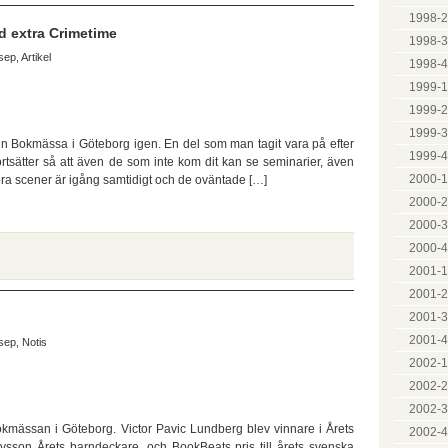
1998-2
 extra Crimetime
1998-3
sep
,
Artikel
1998-4
1999-1
1999-2
1999-3
Bokmässa i Göteborg igen. En del som man tagit vara på efter
1999-4
rtsätter så att även de som inte kom dit kan se seminarier, även
2000-1
era scener är igång samtidigt och de oväntade […]
2000-2
2000-3
2000-4
2001-1
2001-2
2001-3
2001-4
sep
,
Notis
2002-1
2002-2
2002-3
kmässan i Göteborg. Victor Pavic Lundberg blev vinnare i Årets
2002-4
sson Årets barndeckare, och BookBeats pris till årets svenska