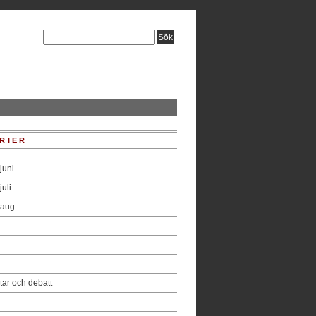
RIER
juni
uli
 aug
ar och debatt