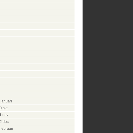
 januari
0 okt
1 nov
2 dec
februari