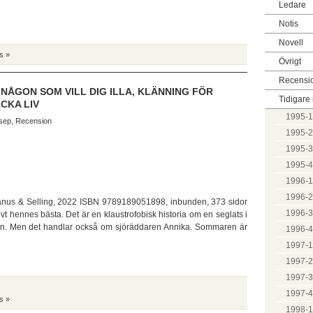
Ledare
Notis
Novell
s »
Övrigt
Recensi
 NÅGON SOM VILL DIG ILLA, KLÄNNING FÖR
Tidigar
CKA LIV
1995-1
sep
,
Recension
1995-2
1995-3
1995-4
1996-1
1996-2
nus & Selling, 2022 ISBN 9789189051898, inbunden, 373 sidor
1996-3
t hennes bästa. Det är en klaustrofobisk historia om en seglats i
en. Men det handlar också om sjöräddaren Annika. Sommaren är
1996-4
1997-1
1997-2
1997-3
1997-4
s »
1998-1