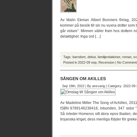
Av Malin Ekman Albert Bonniers förlag, 
kommer på besök till sin nu vuxna dotter som bef
går vidare”. Minnen väller fram hos dottern n
delaktighet. Inga ord […]
Tags:
barndom
,
debut
,
familjerelationer
,
roman
,
sv
Posted in
2022-09 sep
,
Recension
|
No Comment
SÅNGEN OM AKILLES
Sep 18th, 2022 | By
ansvarig
| Category:
2022-09 
Av Madeline Miller The Song of Achilles, 20
ISBN 9789146238416, inbunden, 347 sidor ”S
Så inleder Homeros sitt stora epos Iliaden, det
trojanska kriget, dess menliga följder för grek