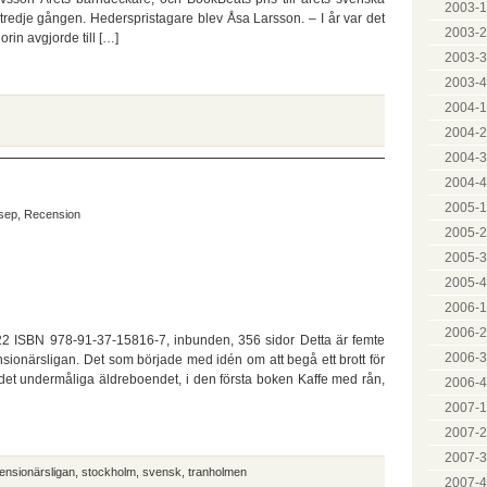
2003-1
ör tredje gången. Hederspristagare blev Åsa Larsson. – I år var det
2003-2
rin avgjorde till […]
2003-3
2003-4
2004-1
2004-2
2004-3
2004-4
2005-1
sep
,
Recension
2005-2
2005-3
2005-4
2006-1
2006-2
2 ISBN 978-91-37-15816-7, inbunden, 356 sidor Detta är femte
2006-3
nsionärsligan. Det som började med idén om att begå ett brott för
å det undermåliga äldreboendet, i den första boken Kaffe med rån,
2006-4
2007-1
2007-2
2007-3
ensionärsligan
,
stockholm
,
svensk
,
tranholmen
2007-4