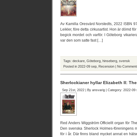
Av Kamilla Oresvärd Norstedts, 2022 ISBN 97
Leikler, före detta cirkusartist. Hon är dömd f
begick mordet och varför. I Göteborg vikari
var den som satte fast […]
Tags:
deckare
,
Göteborg
,
hinseberg
,
svensk
Posted in
2022-09 sep
,
Recension
|
No Comment
Sherlockianer hyllar Elizabeth II: T
Sep 21st, 2022 | By
ansvarig
| Category:
2022-09 
Red Anders Wiggström Officiellt organ för T
Den svenska Sherlock Holmes-föreningens 
för i år. Där finns bland mycket annat en hä