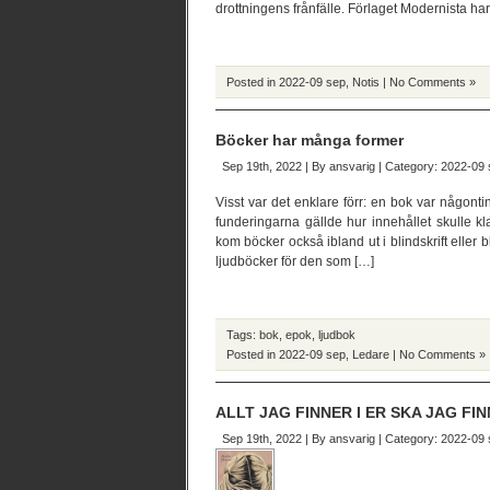
drottningens frånfälle. Förlaget Modernista ha
Posted in
2022-09 sep
,
Notis
|
No Comments »
Böcker har många former
Sep 19th, 2022 | By
ansvarig
| Category:
2022-09 
Visst var det enklare förr: en bok var någon
funderingarna gällde hur innehållet skulle kla
kom böcker också ibland ut i blindskrift elle
ljudböcker för den som […]
Tags:
bok
,
epok
,
ljudbok
Posted in
2022-09 sep
,
Ledare
|
No Comments »
ALLT JAG FINNER I ER SKA JAG FIN
Sep 19th, 2022 | By
ansvarig
| Category:
2022-09 