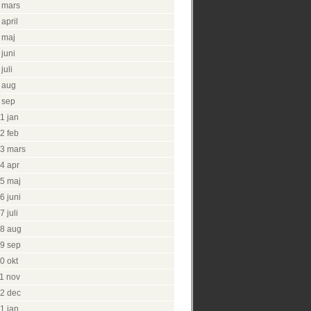
 mars
april
 maj
juni
juli
 aug
 sep
1 jan
2 feb
3 mars
4 apr
5 maj
6 juni
 juli
8 aug
9 sep
0 okt
1 nov
2 dec
1 jan