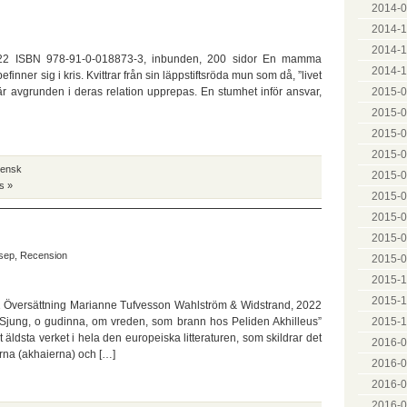
2014-0
2014-1
2014-1
2022 ISBN 978-91-0-018873-3, inbunden, 200 sidor En mamma
2014-1
inner sig i kris. Kvittrar från sin läppstiftsröda mun som då, ”livet
2015-0
är avgrunden i deras relation upprepas. En stumhet inför ansvar,
2015-0
2015-0
2015-0
ensk
2015-0
s »
2015-0
2015-07
2015-0
sep
,
Recension
2015-0
2015-1
2015-1
11 Översättning Marianne Tufvesson Wahlström & Widstrand, 2022
2015-1
jung, o gudinna, om vreden, som brann hos Peliden Akhilleus”
 äldsta verket i hela den europeiska litteraturen, som skildrar det
2016-0
erna (akhaierna) och […]
2016-0
2016-0
2016-0