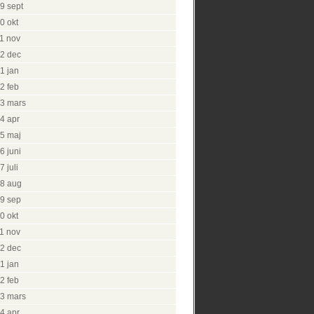
9 sept
0 okt
1 nov
2 dec
1 jan
2 feb
3 mars
4 apr
5 maj
6 juni
 juli
8 aug
9 sep
0 okt
1 nov
2 dec
1 jan
2 feb
3 mars
4 apr