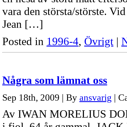
vara den största/störste. V
Jean […]
Posted in
1996-4
,
Övrigt
|
N
Några som lämnat oss
Sep 18th, 2009 | By
ansvarig
| C
Av IWAN MORELIUS DON 
i fjol, 64 år gammal. JACK