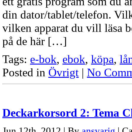
ett gratis program som du a
din dator/tablet/telefon. Vi
vilken apparat du vill läsa
på de här […]
Tags:
e-bok
,
ebok
,
köpa
,
lå
Posted in
Övrigt
|
No Comm
Deckarkorsord 2: Tema C
Jun 12th, 2012 | By
ansvarig
| C