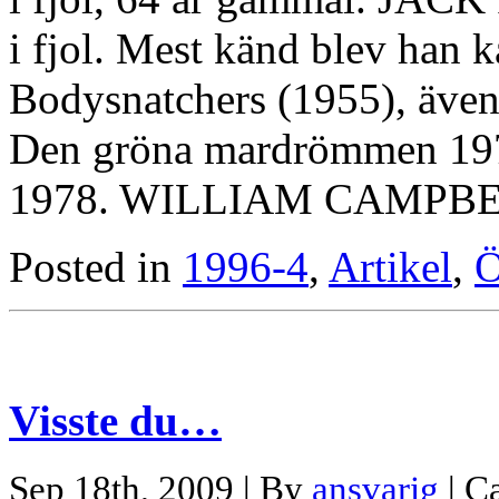
i fjol. Mest känd blev han 
Bodysnatchers (1955), även 
Den gröna mardrömmen 197
1978. WILLIAM CAMPBELL
Posted in
1996-4
,
Artikel
,
Ö
Visste du…
Sep 18th, 2009 | By
ansvarig
| C