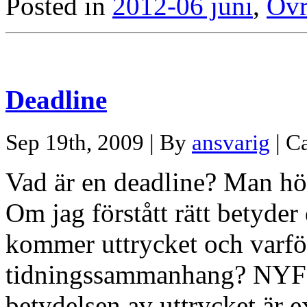
Posted in
2012-06 juni
,
Övr
Deadline
Sep 19th, 2009 | By
ansvarig
| C
Vad är en deadline? Man hör
Om jag förstått rätt betyder 
kommer uttrycket och varfö
tidningssammanhang? NYFI
betydelsen av uttrycket är 