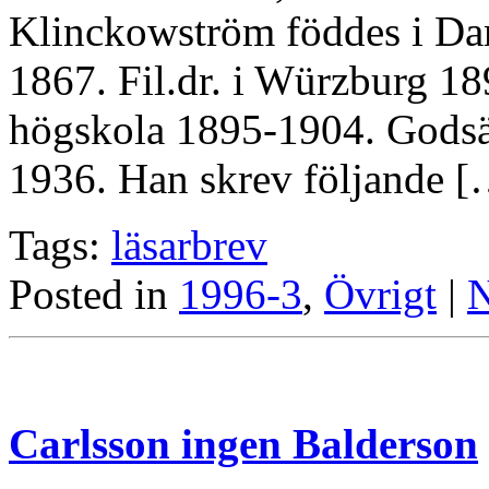
Klinckowström föddes i Da
1867. Fil.dr. i Würzburg 1
högskola 1895-1904. Godsä
1936. Han skrev följande 
Tags:
läsarbrev
Posted in
1996-3
,
Övrigt
|
N
Carlsson ingen Balderson