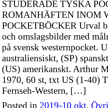
STUDERADE TYSKA PO
ROMANHÄFTEN INOM 
POCKETBÖCKER Urval base
och omslagsbilder med måln
på svensk westernpocket. 
australiensiskt, (SP) spansk
(US) amerikanskt. Arthur
1970, 60 st, txt US (1-40) 
Fernseh-Western, […]
Posted in
2019-10 okt
,
Övri