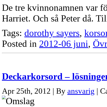
De tre kvinnonamnen var fö
Harriet. Och så Peter då. Ti
Tags:
dorothy sayers
,
korso
Posted in
2012-06 juni
,
Övr
Deckarkorsord – lösninge
Apr 25th, 2012 | By
ansvarig
| C