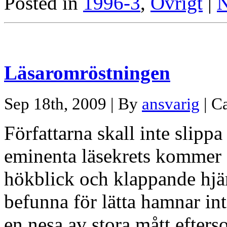
Posted in
1996-3
,
Övrigt
|
N
Läsaromröstningen
Sep 18th, 2009 | By
ansvarig
| C
Författarna skall inte slipp
eminenta läsekrets kommer a
hökblick och klappande hjä
befunna för lätta hamnar int
en nesa av stora mått efterso