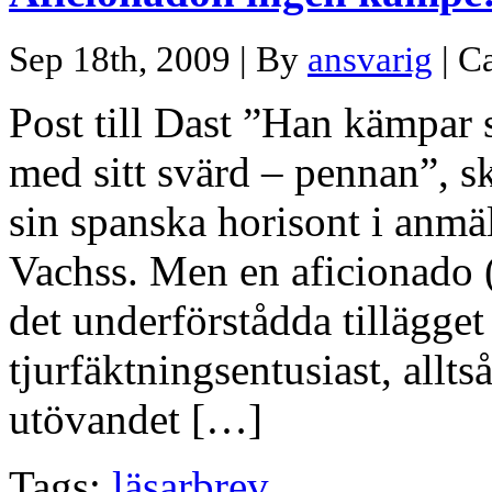
Sep 18th, 2009 | By
ansvarig
| C
Post till Dast ”Han kämpar 
med sitt svärd – pennan”, s
sin spanska horisont i anm
Vachss. Men en aficionado
det underförstådda tillägget 
tjurfäktningsentusiast, allt
utövandet […]
Tags:
läsarbrev