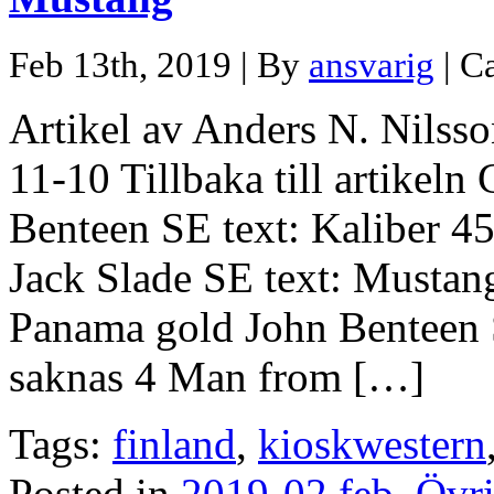
Feb 13th, 2019 | By
ansvarig
| C
Artikel av Anders N. Nilss
11-10 Tillbaka till artikeln
Benteen SE text: Kaliber 45
Jack Slade SE text: Mustan
Panama gold John Benteen S
saknas 4 Man from […]
Tags:
finland
,
kioskwestern
Posted in
2019-02 feb
,
Övri