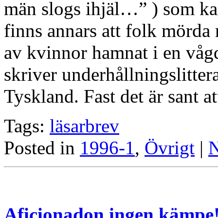
män slogs ihjäl…” ) som ka
finns annars att folk mörda m
av kvinnor hamnat i en våg
skriver underhållningslittera
Tyskland. Fast det är sant a
Tags:
läsarbrev
Posted in
1996-1
,
Övrigt
|
N
Aficionadon ingen kämpe