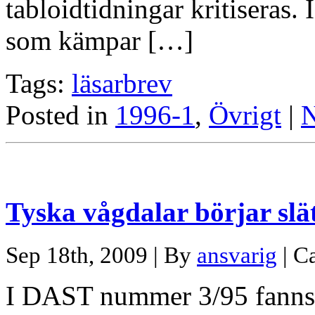
tabloidtidningar kritiseras
som kämpar […]
Tags:
läsarbrev
Posted in
1996-1
,
Övrigt
|
N
Tyska vågdalar börjar slä
Sep 18th, 2009 | By
ansvarig
| C
I DAST nummer 3/95 fanns e