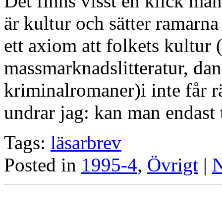
Det finns visst en klick m
är kultur och sätter ramarna 
ett axiom att folkets kultur
massmarknadslitteratur, dan
kriminalromaner)i inte får r
undrar jag: kan man endast
Tags:
läsarbrev
Posted in
1995-4
,
Övrigt
|
N