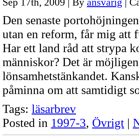
Sep 17th, 2009 | By
ansvarig
| C
Den senaste portohöjningen
utan en reform, får mig att f
Har ett land råd att strypa
människor? Det är möjligen
lönsamhetstänkandet. Kanske
påminna om att samtidigt s
Tags:
läsarbrev
Posted in
1997-3
,
Övrigt
|
N