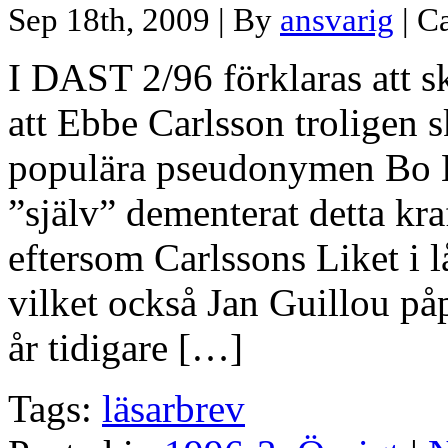
Sep 18th, 2009 | By
ansvarig
| C
I DAST 2/96 förklaras att s
att Ebbe Carlsson troligen 
populära pseudonymen Bo B
”själv” dementerat detta kraf
eftersom Carlssons Liket i l
vilket också Jan Guillou p
år tidigare […]
Tags:
läsarbrev