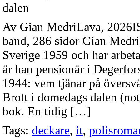
Av Gian MedriLava, 2026I
band, 286 sidor Gian Medri
Sverige 1959 och har arbeta
är han pensionär i Degerfo
1944: vem tjänar på övers
Brott i domedags dalen (not
bok. En tidig […]
Tags:
deckare
,
it
,
polisroma