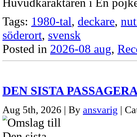
Huvudkaraktären i En pojk
Tags:
1980-tal
,
deckare
,
nut
söderort
,
svensk
Posted in
2026-08 aug
,
Rec
DEN SISTA PASSAGER
Aug 5th, 2026 | By
ansvarig
| Ca