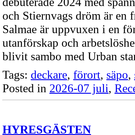
debuterade 2024 med spänn
och Stiernvags dröm är en f
Salmae är uppvuxen i en för
utanförskap och arbetslöshet.
blivit sambo med Urban sta
Tags:
deckare
,
förort
,
säpo
,
Posted in
2026-07 juli
,
Rec
HYRESGÄSTEN