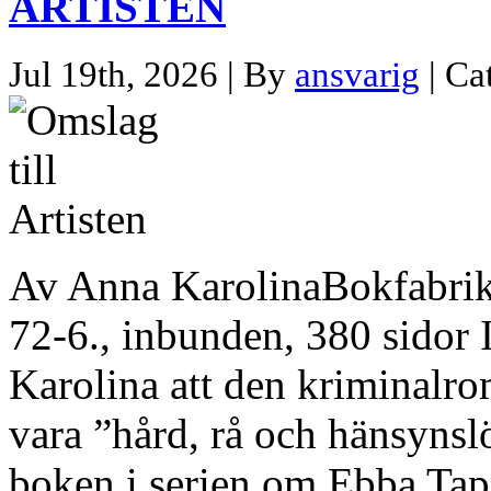
ARTISTEN
Jul 19th, 2026 | By
ansvarig
| Ca
Av Anna KarolinaBokfabri
72-6., inbunden, 380 sidor I
Karolina att den kriminalro
vara ”hård, rå och hänsynslö
boken i serien om Ebba Tap