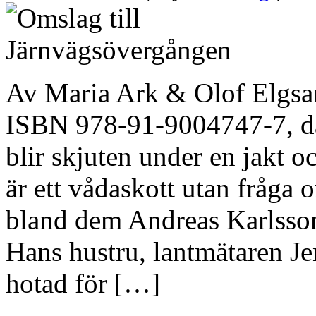
Av Maria Ark & Olof Elgs
ISBN 978-91-9004747-7, da
blir skjuten under en jakt och
är ett vådaskott utan fråga 
bland dem Andreas Karlsson,
Hans hustru, lantmätaren Je
hotad för […]