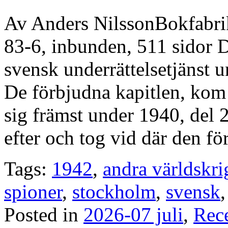
Av Anders NilssonBokfabr
83-6, inbunden, 511 sidor De
svensk underrättelsetjänst u
De förbjudna kapitlen, kom 
sig främst under 1940, del 
efter och tog vid där den fö
Tags:
1942
,
andra världskri
spioner
,
stockholm
,
svensk
Posted in
2026-07 juli
,
Rec