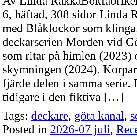
Av Linda RakkaBokfabrike
6, häftad, 308 sidor Linda
med Blåklockor som klingar 
deckarserien Morden vid Gö
som ritar på himlen (2023)
skymningen (2024). Korpar 
fjärde delen i samma serie.
tidigare i den fiktiva […]
Tags:
deckare
,
göta kanal
,
s
Posted in
2026-07 juli
,
Rec