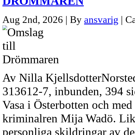
DRÖMMAREN
Aug 2nd, 2026 | By
ansvarig
| C
Av Nilla KjellsdotterNorst
313612-7, inbunden, 394 sid
Vasa i Österbotten och me
kriminalren Mija Wadö. Liks
personliga skildringar av de