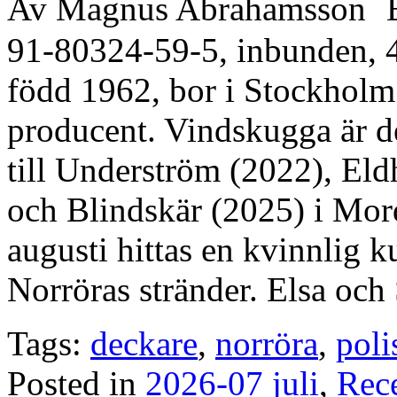
Av Magnus Abrahamsson B
91-80324-59-5, inbunden, 
född 1962, bor i Stockholm 
producent. Vindskugga är de
till Underström (2022), El
och Blindskär (2025) i Mord
augusti hittas en kvinnlig k
Norröras stränder. Elsa och
Tags:
deckare
,
norröra
,
pol
Posted in
2026-07 juli
,
Rec